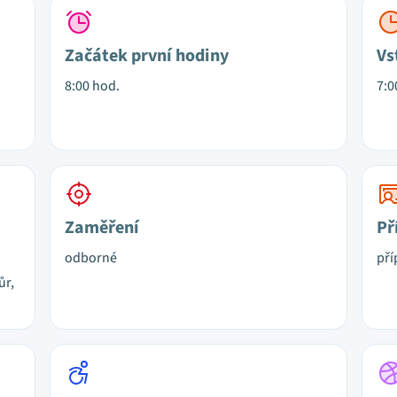
Začátek první hodiny
Vs
8:00 hod.
7:0
Zaměření
Př
odborné
pří
ůr,