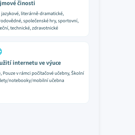
jmové činosti
, jazykové, literárně-dramatické,
rodovědné, společenské hry, sportovní,
eční, technické, zdravotnické
užití internetu ve výuce
é, Pouze v rámci počítačové učebny, Školní
lety/notebooky/mobilní učebna