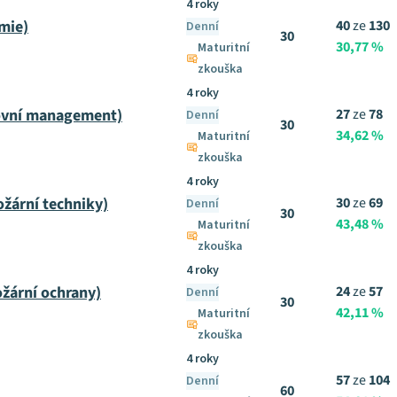
4 roky
mie)
40
ze
130
Denní
30
30,77 %
Maturitní
zkouška
4 roky
ovní management)
27
ze
78
Denní
30
34,62 %
Maturitní
zkouška
4 roky
ožární techniky)
30
ze
69
Denní
30
43,48 %
Maturitní
zkouška
4 roky
žární ochrany)
24
ze
57
Denní
30
42,11 %
Maturitní
zkouška
4 roky
57
ze
104
Denní
60