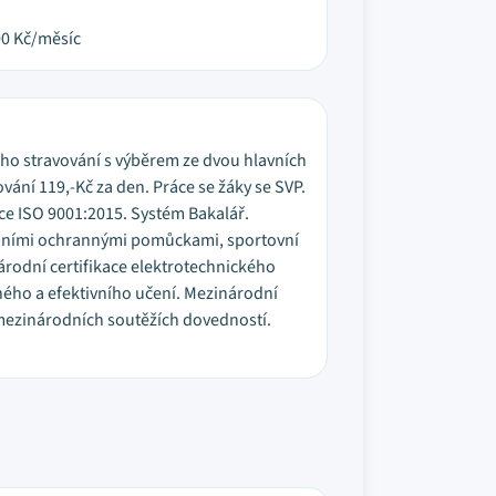
00
Kč/měsíc
ího stravování s výběrem ze dvou hlavních
ování 119,-Kč za den. Práce se žáky se SVP.
ace ISO 9001:2015. Systém Bakalář.
sobními ochrannými pomůckami, sportovní
árodní certifikace elektrotechnického
ného a efektivního učení. Mezinárodní
i mezinárodních soutěžích dovedností.