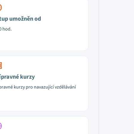
tup umožněn od
0 hod.
ípravné kurzy
pravné kurzy pro navazující vzdělávání