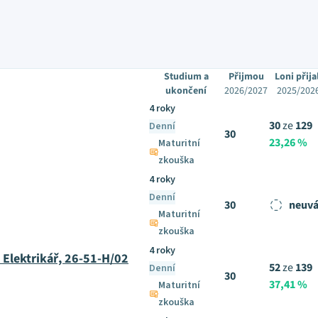
Studium a
Přijmou
Loni přija
ukončení
2026/2027
2025/202
4 roky
30
ze
129
Denní
30
23,26 %
Maturitní
zkouška
4 roky
Denní
30
neuvá
Maturitní
zkouška
4 roky
 Elektrikář, 26-51-H/02
52
ze
139
Denní
30
37,41 %
Maturitní
zkouška