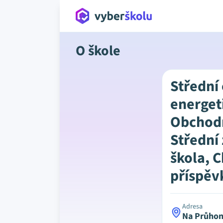
O škole
Střední
energet
Obchod
Střední
škola, 
příspěv
Adresa
Na Průhon