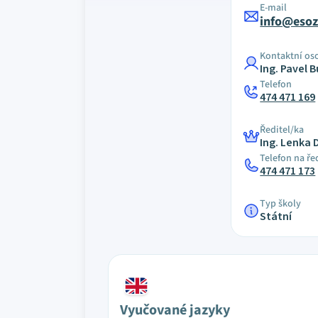
E-mail
info@esoz
Kontaktní os
Ing. Pavel 
Telefon
474 471 169
Ředitel/ka
Ing. Lenka
Telefon na ře
474 471 173
Typ školy
Státní
Vyučované jazyky