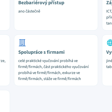
Bezbariérový přístup
Zá
ano částečně
ICT
pří
tan
Spolupráce s firmami
Vy
rze,
celé praktické vyučování probíhá ve
jin
firmě/firmách, část praktického vyučování
tab
probíhá ve firmě/firmách, exkurze ve
firmě/firmách, stáže ve firmě/firmách