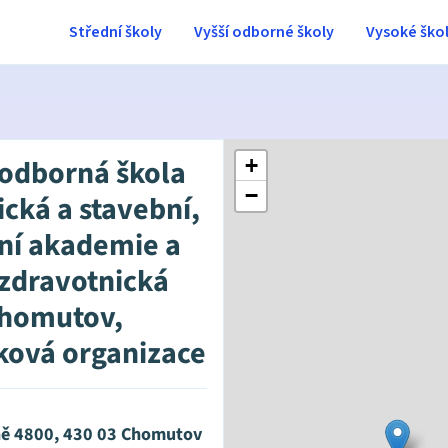
Střední školy
Vyšší odborné školy
Vysoké ško
 odborná škola
+
−
ická a stavební,
ní akademie a
 zdravotnická
Chomutov,
ková organizace
ě 4800, 430 03 Chomutov