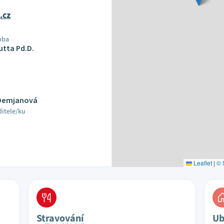
.cz
oba
Butta Pd.D.
 Demjanová
ditele/ku
Leaflet
|
© 
Stravování
Ub