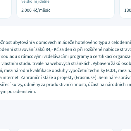
ve školní jídelně
2 000
Kč/měsíc
13
6. Možnost ubytování v domovech mládeže hotelového typu a celodenn
lodenní stravování žáků 84,- Kč za den či při rozšířené nabídce strav
 v souladu s rámcovými vzdělávacími programy a certifikací organiz
a vlastním studiu trvale na webových stránkách. Vybavení žáků o
í, mezinárodní kvalifikace obsluhy výpočetní techniky ECDL, mezin
a internet. Zahraniční stáže a projekty (Erasmus+). Semináře správ
vářecí kurzy, odměny za produktivní činnosti, účast na národních 
vým poradenstvím.