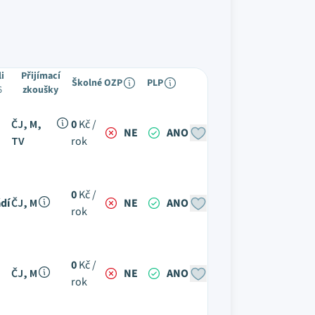
li
Přijímací
Školné
OZP
PLP
6
zkoušky
ČJ, M,
0
Kč /
NE
ANO
TV
rok
0
Kč /
dí
ČJ, M
NE
ANO
rok
0
Kč /
ČJ, M
NE
ANO
rok