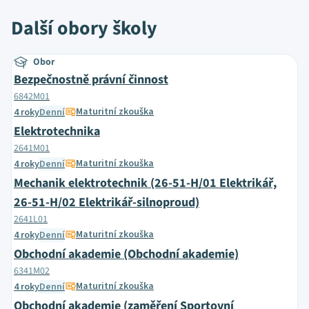
Další obory školy
Obor
Bezpečnostně právní činnost
6842M01
Maturitní zkouška
4 roky
Denní
Elektrotechnika
2641M01
Maturitní zkouška
4 roky
Denní
Mechanik elektrotechnik (26-51-H/01 Elektrikář,
26-51-H/02 Elektrikář-silnoproud)
2641L01
Maturitní zkouška
4 roky
Denní
Obchodní akademie (Obchodní akademie)
6341M02
Maturitní zkouška
4 roky
Denní
Obchodní akademie (zaměření Sportovní