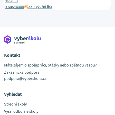
3667H01
ZZ + výuční list
3 roky
Denní
Kontakt
Máte zájem o spolupráci, otázky nebo zpětnou vazbu?
Zákaznická podpora:
podpora@vyberskolu.cz
Vyhledat
Střední školy
Vyšší odborné školy