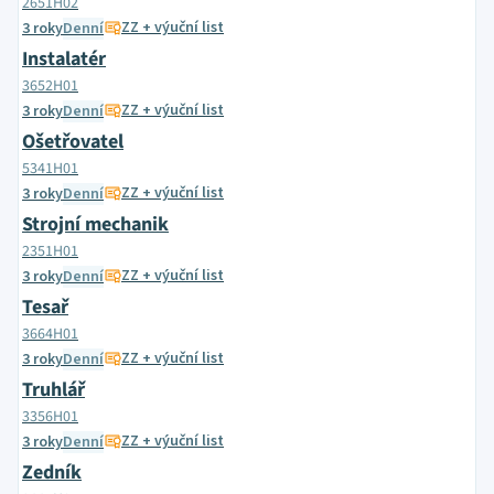
2651H02
ZZ + výuční list
3 roky
Denní
Instalatér
3652H01
ZZ + výuční list
3 roky
Denní
Ošetřovatel
5341H01
ZZ + výuční list
3 roky
Denní
Strojní mechanik
2351H01
ZZ + výuční list
3 roky
Denní
Tesař
3664H01
ZZ + výuční list
3 roky
Denní
Truhlář
3356H01
ZZ + výuční list
3 roky
Denní
Zedník