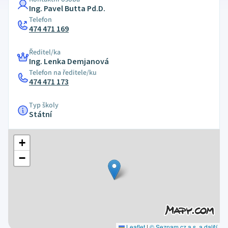
Ing. Pavel Butta Pd.D.
Telefon
474 471 169
Ředitel/ka
Ing. Lenka Demjanová
Telefon na ředitele/ku
474 471 173
Typ školy
Státní
+
−
Leaflet
|
© Seznam.cz a.s. a další