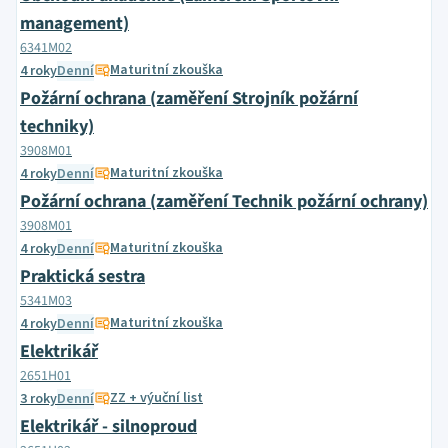
management)
6341M02
Maturitní zkouška
4 roky
Denní
Požární ochrana (zaměření Strojník požární
techniky)
3908M01
Maturitní zkouška
4 roky
Denní
Požární ochrana (zaměření Technik požární ochrany)
3908M01
Maturitní zkouška
4 roky
Denní
Praktická sestra
5341M03
Maturitní zkouška
4 roky
Denní
Elektrikář
2651H01
ZZ + výuční list
3 roky
Denní
Elektrikář - silnoproud