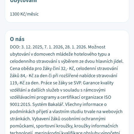
Ubytování
1300
Kč/měsíc
O nás
DOD: 3. 12. 2025, 7. 1. 2026, 28. 1. 2026. Možnost
ubytování v domovech mládeže hotelového typu a
celodenního stravování s výběrem ze dvou hlavních jídel.
Cena oběda pro žáky činí 32,- Kč, celodenní stravování
žáků 84,- Kč za den či při rozšířené nabídce stravování
119,-Kč za den. Práce se žáky se SVP. Garance kvality
vzdělání a dalších služeb v souladu s rámcovými
vzdělávacími programy a certifikací organizace ISO
9001:2015. Systém Bakalář. Všechny informace o
podmínkách přijetí a vlastním studiu trvale na webových
stránkách. Vybavení žáků osobními ochrannými
pomůckami, sportovní kroužky, kroužky informačních
technologií, mezinárodní kvalifikace obsluhy výpočetní