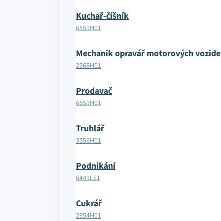
Kuchař-číšník
6551H01
Mechanik opravář motorových vozide
2368H01
Prodavač
6651H01
Truhlář
3356H01
Podnikání
6441L51
Cukrář
2954H01