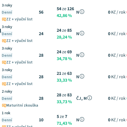
3 roky
54
ze
126
56
N
0
Kč / rok
Denní
42,86 %
ZZ + výuční list
3 roky
l
24
ze
85
24
N
0
Kč / rok
Denní
28,24 %
ZZ + výuční list
3 roky
24
ze
69
28
N
0
Kč / rok
Denní
34,78 %
ZZ + výuční list
3 roky
21
ze
63
28
N
0
Kč / rok
Denní
33,33 %
ZZ + výuční list
2 roky
28
ze
83
28
ČJ, M
0
Kč / rok
Denní
33,73 %
Maturitní zkouška
1 rok
5
ze
7
10
N
0
Kč / rok
Denní
71,43 %