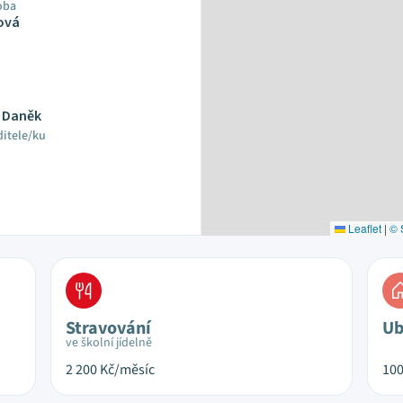
oba
ová
 Daněk
ditele/ku
Leaflet
|
© 
Stravování
Ub
ve školní jídelně
2 200
Kč/měsíc
10