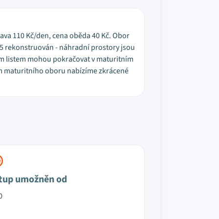
rava 110 Kč/den, cena oběda 40 Kč. Obor
25 rekonstruován - náhradní prostory jsou
ím listem mohou pokračovat v maturitním
em maturitního oboru nabízíme zkrácené
tup umožněn od
0