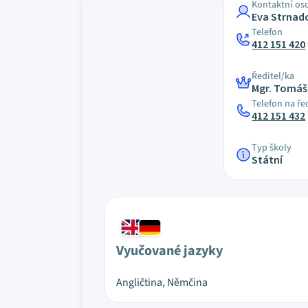
Kontaktní os
Eva Strnad
Telefon
412 151 420
Ředitel/ka
Mgr. Tomáš
Telefon na ře
412 151 432
Typ školy
Státní
Vyučované jazyky
Angličtina, Němčina