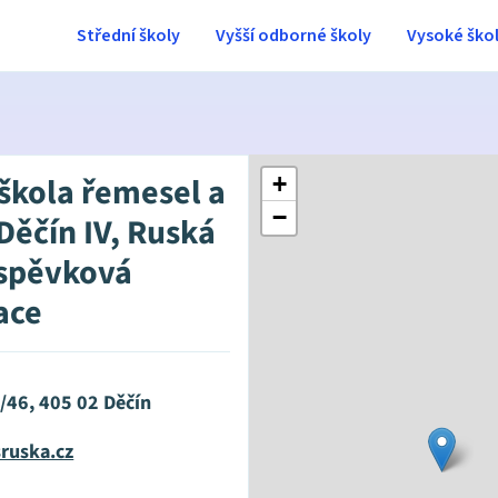
Střední školy
Vyšší odborné školy
Vysoké ško
 škola řemesel a
+
−
Děčín IV, Ruská
íspěvková
ace
/46, 405 02 Děčín
ruska.cz