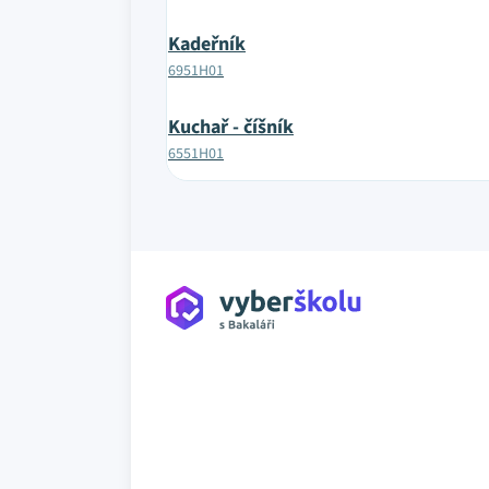
Kadeřník
6951H01
Kuchař - číšník
6551H01