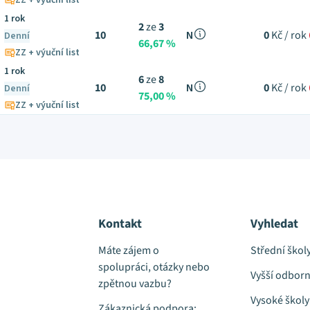
ZZ + výuční list
1 rok
2
ze
3
10
N
0
Kč / rok
Denní
66,67 %
ZZ + výuční list
1 rok
6
ze
8
10
N
0
Kč / rok
Denní
75,00 %
ZZ + výuční list
Kontakt
Vyhledat
Máte zájem o
Střední škol
spolupráci, otázky nebo
Vyšší odborn
zpětnou vazbu?
Vysoké školy
Zákaznická podpora: