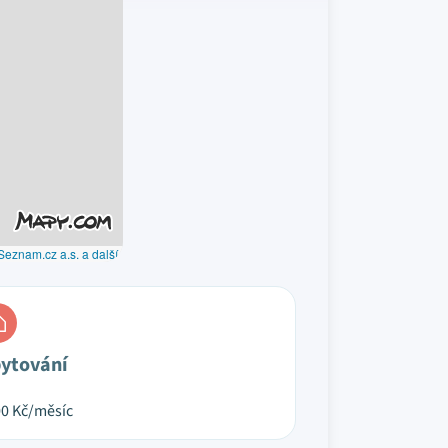
Seznam.cz a.s. a další
ytování
00
Kč/měsíc