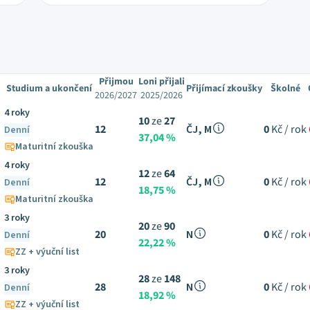
Přijmou
Loni přijali
Studium a ukončení
Přijímací zkoušky
Školné
2026/2027
2025/2026
4 roky
10
ze
27
12
ČJ, M
0
Kč / rok
Denní
37,04 %
Maturitní zkouška
4 roky
12
ze
64
12
ČJ, M
0
Kč / rok
Denní
18,75 %
Maturitní zkouška
3 roky
20
ze
90
20
N
0
Kč / rok
Denní
22,22 %
ZZ + výuční list
3 roky
28
ze
148
28
N
0
Kč / rok
Denní
18,92 %
ZZ + výuční list