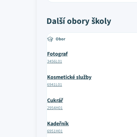
Další obory školy
Obor
Fotograf
3456L01
Kosmetické služby
6941L01
Cukrář
2954H01
Kadeřník
6951H01