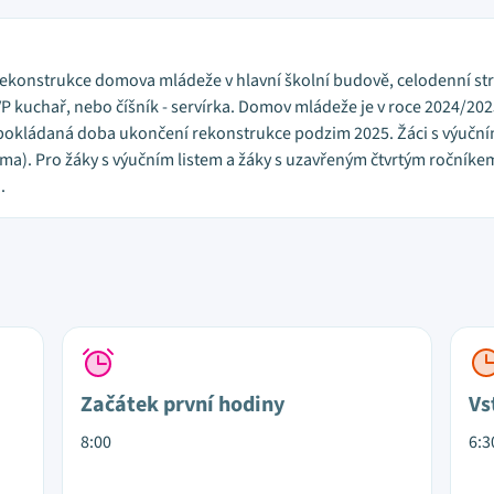
rekonstrukce domova mládeže v hlavní školní budově, celodenní st
VP kuchař, nebo číšník - servírka. Domov mládeže je v roce 2024/20
edpokládaná doba ukončení rekonstrukce podzim 2025. Žáci s výučn
ma). Pro žáky s výučním listem a žáky s uzavřeným čtvrtým ročník
.
Začátek první hodiny
Vs
8:00
6:3