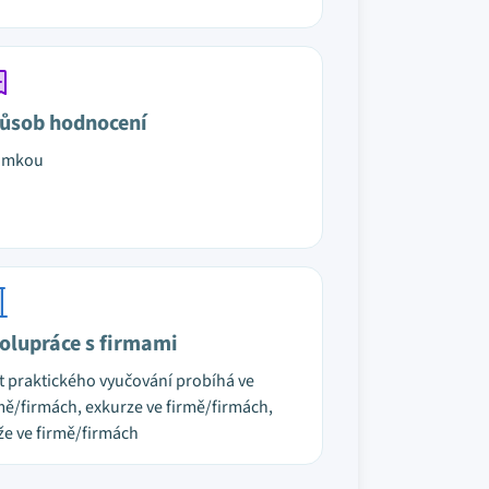
ůsob hodnocení
ámkou
olupráce s firmami
t praktického vyučování probíhá ve
mě/firmách, exkurze ve firmě/firmách,
že ve firmě/firmách