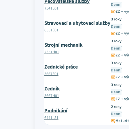
Pečovatelské služby
Denní
7541E01
ZZ + výu
3 roky
Stravovací a ubytovací služby
Denní
6551E01
ZZ + výu
3 roky
Strojní mechanik
Denní
2351H01
ZZ + výu
3 roky
Zednické práce
Denní
3667E01
ZZ + výu
3 roky
Zedník
Denní
3667H01
ZZ + výu
2 roky
Podnikání
Denní
6441L51
Maturit