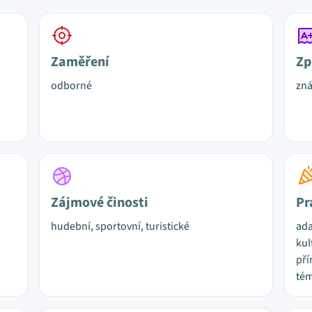
Zaměření
Zp
odborné
zn
Zájmové činosti
Pr
hudební, sportovní, turistické
ada
kul
pří
tém