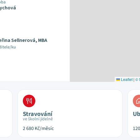
oba
nychová
teřina Sellnerová, MBA
ditele/ku
Leaflet
|
© 
Stravování
Ub
ve školní jídelně
2 680
Kč/měsíc
12