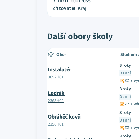
REDIZO
600170551
Zřizovatel
Kraj
Další obory školy
Obor
Studium 
3 roky
Instalatér
Denní
3652H01
ZZ + výu
3 roky
Lodník
Denní
2365H02
ZZ + výu
3 roky
Obráběč kovů
Denní
2356H01
ZZ + výu
3 roky