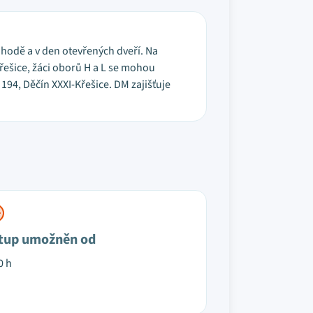
ohodě a v den otevřených dveří. Na
Křešice, žáci oborů H a L se mohou
194, Děčín XXXI-Křešice. DM zajišťuje
tup umožněn od
0 h