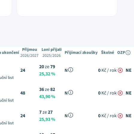
Přijmou
Loni přijali
a ukončení
Přijímací zkoušky
Školné
OZP
2026/2027
2025/2026
20
ze
79
24
N
0
Kč / rok
NE
25,32 %
ční list
36
ze
82
48
N
0
Kč / rok
NE
43,90 %
ční list
7
ze
27
24
N
0
Kč / rok
NE
25,93 %
ční list