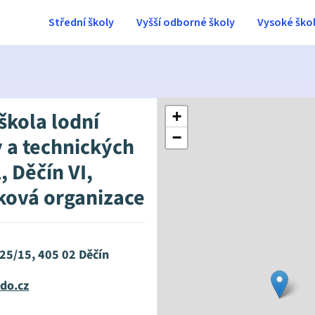
Střední školy
Vyšší odborné školy
Vysoké ško
škola lodní
+
−
 a technických
, Děčín VI,
ková organizace
825/15, 405 02 Děčín
do.cz