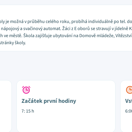
oly je možná v průběhu celého roku, probíhá individuálně po tel. d
a nápojový a svačinový automat. Žáci z E oborů se stravují v jídelně 
ch ve městě. Škola zajišťuje ubytování na Domově mládeže, Vítězství 
tránky školy.
Začátek první hodiny
Vs
7: 15 h
6:0