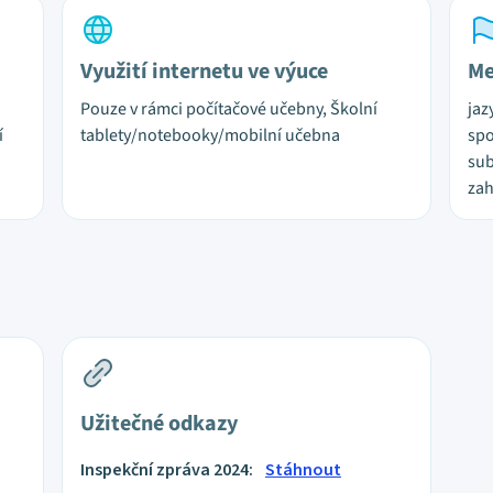
Využití internetu ve výuce
Me
Pouze v rámci počítačové učebny, Školní
jaz
í
tablety/notebooky/mobilní učebna
spo
sub
zah
Užitečné odkazy
Inspekční zpráva 2024:
Stáhnout