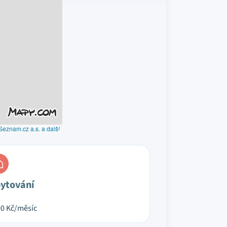
Seznam.cz a.s. a další
ytování
00
Kč/měsíc