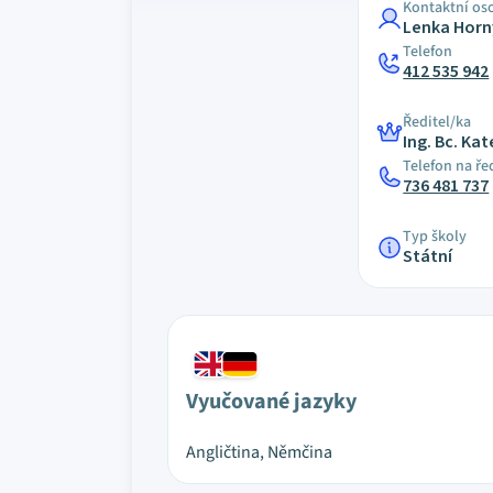
Kontaktní os
Lenka Hor
Telefon
412 535 942
Ředitel/ka
Ing. Bc. Ka
Telefon na ře
736 481 737
Typ školy
Státní
Vyučované jazyky
Angličtina, Němčina