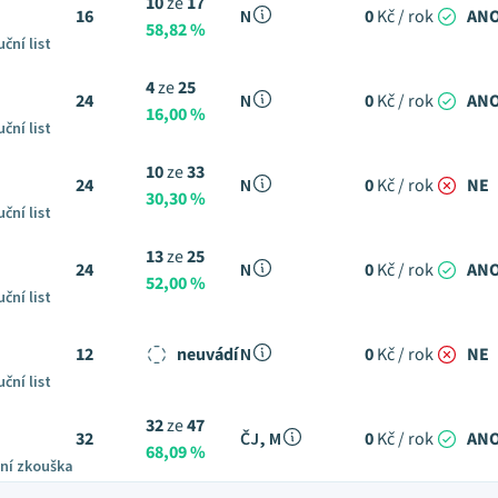
10
ze
17
16
N
0
Kč / rok
AN
58,82 %
ční list
4
ze
25
24
N
0
Kč / rok
AN
16,00 %
ční list
10
ze
33
24
N
0
Kč / rok
NE
30,30 %
ční list
13
ze
25
24
N
0
Kč / rok
AN
52,00 %
ční list
12
neuvádí
N
0
Kč / rok
NE
ční list
32
ze
47
32
ČJ, M
0
Kč / rok
AN
68,09 %
ní zkouška