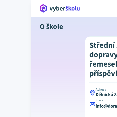
O škole
Střední 
dopravy
řemesel
příspěv
Adresa
Dělnická 
E-mail
info@dora