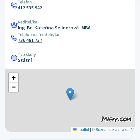
Telefon
412 535 942
Ředitel/ka
Ing. Bc. Kateřina Sellnerová, MBA
Telefon na ředitele/ku
736 481 737
Typ školy
Státní
+
−
Leaflet
|
© Seznam.cz a.s. a další