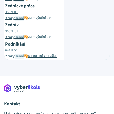
Zednické práce
3667E01
ZZ + výuční list
3 roky
Denní
Zedník
3667H01
ZZ + výuční list
3 roky
Denní
Podnikání
6441L51
Maturitní zkouška
2 roky
Denní
Kontakt
Máte zájem o spolupráci, otázky nebo zpětnou vazbu?