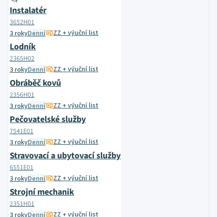
Instalatér
3652H01
ZZ + výuční list
3 roky
Denní
Lodník
2365H02
ZZ + výuční list
3 roky
Denní
Obráběč kovů
2356H01
ZZ + výuční list
3 roky
Denní
Pečovatelské služby
7541E01
ZZ + výuční list
3 roky
Denní
Stravovací a ubytovací služby
6551E01
ZZ + výuční list
3 roky
Denní
Strojní mechanik
2351H01
ZZ + výuční list
3 roky
Denní