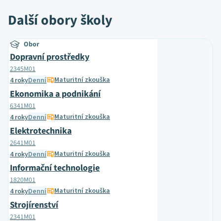
Další obory školy
Obor
Dopravní prostředky
2345M01
Maturitní zkouška
4 roky
Denní
Ekonomika a podnikání
6341M01
Maturitní zkouška
4 roky
Denní
Elektrotechnika
2641M01
Maturitní zkouška
4 roky
Denní
Informační technologie
1820M01
Maturitní zkouška
4 roky
Denní
Strojírenství
2341M01