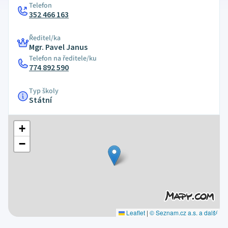
Telefon
352 466 163
Ředitel/ka
Mgr. Pavel Janus
Telefon na ředitele/ku
774 892 590
Typ školy
Státní
+
−
Leaflet
|
© Seznam.cz a.s. a další