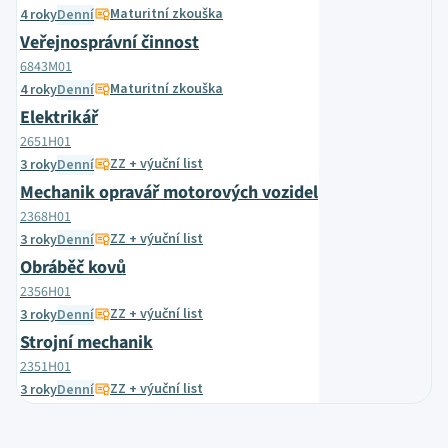
Maturitní zkouška
4 roky
Denní
Veřejnosprávní činnost
6843M01
Maturitní zkouška
4 roky
Denní
Elektrikář
2651H01
ZZ + výuční list
3 roky
Denní
Mechanik opravář motorových vozidel
2368H01
ZZ + výuční list
3 roky
Denní
Obráběč kovů
2356H01
ZZ + výuční list
3 roky
Denní
Strojní mechanik
2351H01
ZZ + výuční list
3 roky
Denní