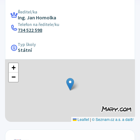
Ředitel/ka
Ing. Jan Homolka
Telefon na ředitele/ku
734 522 598
Typ školy
Státní
+
−
Leaflet
|
© Seznam.cz a.s. a další