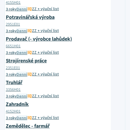
4155H01
ZZ + výuční list
3 roky
Denní
Potravinářská výroba
2951E01
ZZ + výuční list
3 roky
Denní
Prodavač (- výrobce lahůdek)
6651H01
ZZ + výuční list
3 roky
Denní
Strojírenské práce
2351E01
ZZ + výuční list
3 roky
Denní
Truhlář
3356H01
ZZ + výuční list
3 roky
Denní
Zahradník
4152H01
ZZ + výuční list
3 roky
Denní
Zemědělec - farmář