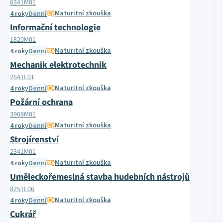
6341M01
Maturitní zkouška
4 roky
Denní
Informační technologie
1820M01
Maturitní zkouška
4 roky
Denní
Mechanik elektrotechnik
2641L01
Maturitní zkouška
4 roky
Denní
Požární ochrana
3908M01
Maturitní zkouška
4 roky
Denní
Strojírenství
2341M01
Maturitní zkouška
4 roky
Denní
Uměleckořemeslná stavba hudebních nástrojů
8251L06
Maturitní zkouška
4 roky
Denní
Cukrář