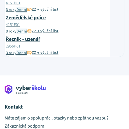
4151H01
ZZ + výuční list
3 roky
Denní
Zemědělské práce
4151E01
ZZ + výuční list
3 roky
Denní
Řezník - uzenář
2956H01
ZZ + výuční list
3 roky
Denní
Kontakt
Máte zájem o spolupráci, otázky nebo zpětnou vazbu?
Zákaznická podpora: