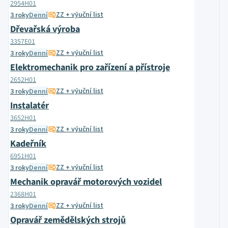
2954H01
ZZ + výuční list
3 roky
Denní
Dřevařská výroba
3357E01
ZZ + výuční list
3 roky
Denní
Elektromechanik pro zařízení a přístroje
2652H01
ZZ + výuční list
3 roky
Denní
Instalatér
3652H01
ZZ + výuční list
3 roky
Denní
Kadeřník
6951H01
ZZ + výuční list
3 roky
Denní
Mechanik opravář motorových vozidel
2368H01
ZZ + výuční list
3 roky
Denní
Opravář zemědělských strojů