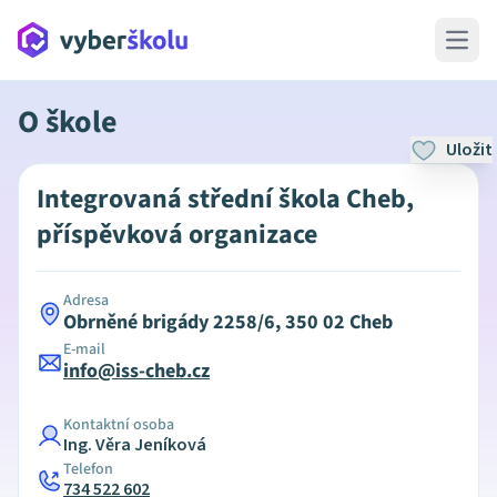
Open 
O škole
Uložit
Integrovaná střední škola Cheb,
příspěvková organizace
Adresa
Obrněné brigády 2258/6, 350 02 Cheb
E-mail
info@iss-cheb.cz
Kontaktní osoba
Ing. Věra Jeníková
Telefon
734 522 602