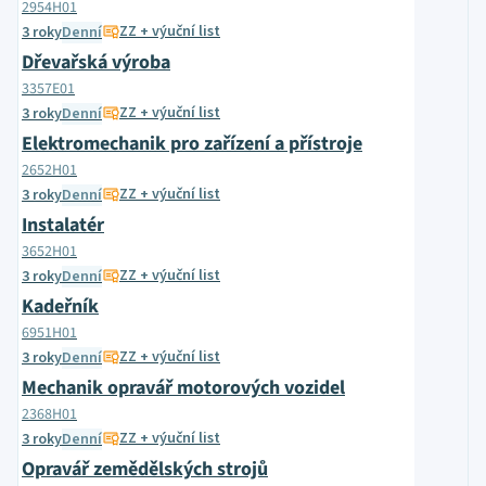
2954H01
ZZ + výuční list
3 roky
Denní
Dřevařská výroba
3357E01
ZZ + výuční list
3 roky
Denní
Elektromechanik pro zařízení a přístroje
2652H01
ZZ + výuční list
3 roky
Denní
Instalatér
3652H01
ZZ + výuční list
3 roky
Denní
Kadeřník
6951H01
ZZ + výuční list
3 roky
Denní
Mechanik opravář motorových vozidel
2368H01
ZZ + výuční list
3 roky
Denní
Opravář zemědělských strojů