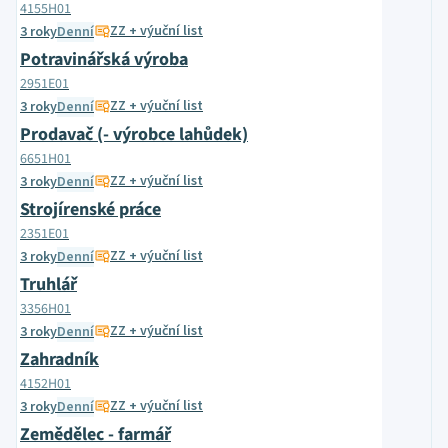
4155H01
ZZ + výuční list
3 roky
Denní
Potravinářská výroba
2951E01
ZZ + výuční list
3 roky
Denní
Prodavač (- výrobce lahůdek)
6651H01
ZZ + výuční list
3 roky
Denní
Strojírenské práce
2351E01
ZZ + výuční list
3 roky
Denní
Truhlář
3356H01
ZZ + výuční list
3 roky
Denní
Zahradník
4152H01
ZZ + výuční list
3 roky
Denní
Zemědělec - farmář