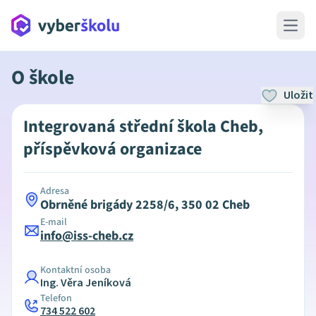
Open 
O škole
Uložit
Integrovaná střední škola Cheb,
příspěvková organizace
Adresa
Obrněné brigády 2258/6, 350 02 Cheb
E-mail
info@iss-cheb.cz
Kontaktní osoba
Ing. Věra Jeníková
Telefon
734 522 602