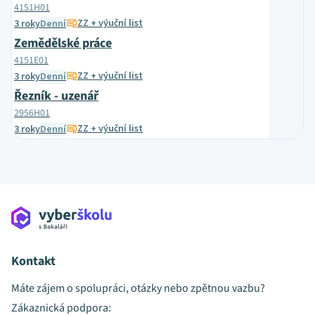
4151H01
ZZ + výuční list
3 roky
Denní
Zemědělské práce
4151E01
ZZ + výuční list
3 roky
Denní
Řezník - uzenář
2956H01
ZZ + výuční list
3 roky
Denní
Kontakt
Máte zájem o spolupráci, otázky nebo zpětnou vazbu?
Zákaznická podpora: