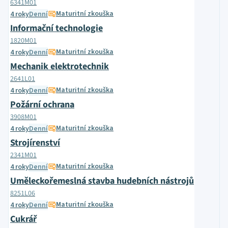
6341M01
Maturitní zkouška
4 roky
Denní
Informační technologie
1820M01
Maturitní zkouška
4 roky
Denní
Mechanik elektrotechnik
2641L01
Maturitní zkouška
4 roky
Denní
Požární ochrana
3908M01
Maturitní zkouška
4 roky
Denní
Strojírenství
2341M01
Maturitní zkouška
4 roky
Denní
Uměleckořemeslná stavba hudebních nástrojů
8251L06
Maturitní zkouška
4 roky
Denní
Cukrář