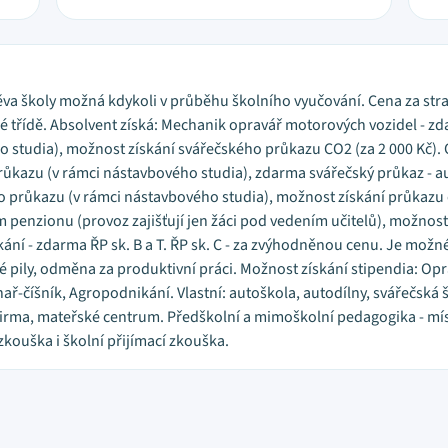
těva školy možná kdykoli v průběhu školního vyučování. Cena za str
dé třídě. Absolvent získá: Mechanik opravář motorových vozidel - zd
 studia), možnost získání svářečského průkazu CO2 (za 2 000 Kč).
 průkazu (v rámci nástavbového studia), zdarma svářečský průkaz -
ího průkazu (v rámci nástavbového studia), možnost získání průkazu
ím penzionu (provoz zajišťují jen žáci pod vedením učitelů), možno
í - zdarma ŘP sk. B a T. ŘP sk. C - za zvýhodněnou cenu. Je možné 
 pily, odměna za produktivní práci. Možnost získání stipendia: Op
ř-číšník, Agropodnikání. Vlastní: autoškola, autodílny, svářečská š
 firma, mateřské centrum. Předškolní a mimoškolní pedagogika - mís
zkouška i školní přijímací zkouška.