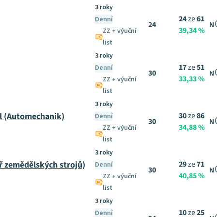
3 roky
24
ze
61
Denní
24
N
39,34 %
ZZ + výuční
list
3 roky
17
ze
51
Denní
30
N
33,33 %
ZZ + výuční
list
3 roky
l (Automechanik)
30
ze
86
Denní
30
N
34,88 %
ZZ + výuční
list
3 roky
ř zemědělských strojů)
29
ze
71
Denní
30
N
40,85 %
ZZ + výuční
list
3 roky
10
ze
25
Denní