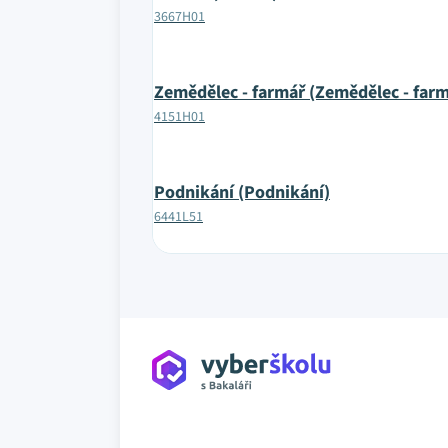
3667H01
Zemědělec - farmář (Zemědělec - farm
4151H01
Podnikání (Podnikání)
6441L51