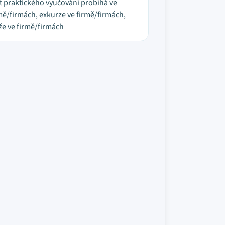
t praktického vyučování probíhá ve
mě/firmách, exkurze ve firmě/firmách,
že ve firmě/firmách