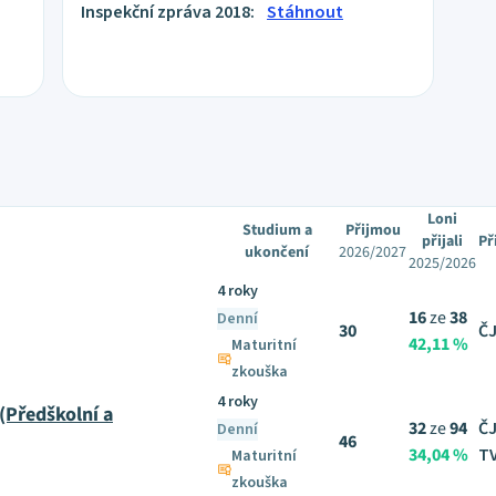
Inspekční zpráva 2018:
Stáhnout
Loni
Studium a
Přijmou
přijali
Př
ukončení
2026/2027
2025/2026
4 roky
16
ze
38
Denní
30
ČJ
42,11 %
Maturitní
zkouška
4 roky
(Předškolní a
32
ze
94
ČJ
Denní
46
34,04 %
TV
Maturitní
zkouška