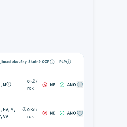
ijímací zkoušky
Školné
OZP
PLP
0
Kč /
, M
NE
ANO
rok
, HV, M,
0
Kč /
NE
ANO
, VV
rok