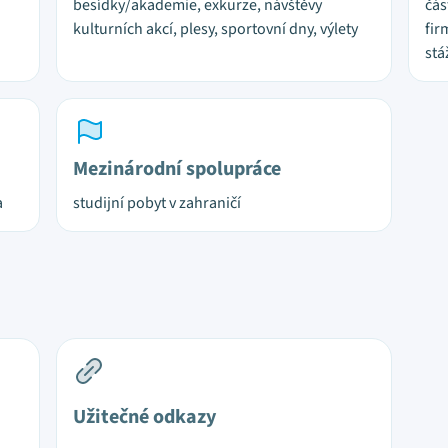
besídky/akademie, exkurze, návštěvy
čás
kulturních akcí, plesy, sportovní dny, výlety
fir
stá
Mezinárodní spolupráce
a
studijní pobyt v zahraničí
Užitečné odkazy