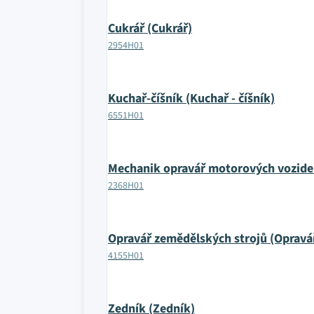
Cukrář (Cukrář)
2954H01
Kuchař-číšník (Kuchař - číšník)
6551H01
Mechanik opravář motorových vozide
2368H01
Opravář zemědělských strojů (Opravá
4155H01
Zedník (Zedník)