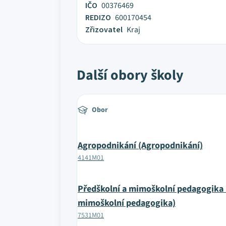
IČO
00376469
REDIZO
600170454
Zřizovatel
Kraj
Další obory školy
Obor
Agropodnikání (Agropodnikání)
4141M01
Předškolní a mimoškolní pedagogika 
mimoškolní pedagogika)
7531M01