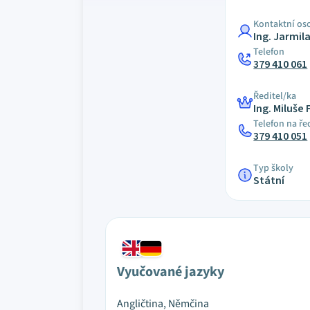
Kontaktní os
Ing. Jarmil
Telefon
379 410 061
Ředitel/ka
Ing. Miluše
Telefon na ře
379 410 051
Typ školy
Státní
Vyučované jazyky
Angličtina, Němčina