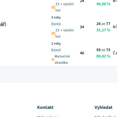
24
N
40,00 %
ZZ + výuční
list
3 roky
ář)
24
ze
77
Denní
24
N
31,17 %
ZZ + výuční
list
2 roky
59
ze
73
Denní
46
ČJ
80,82 %
Maturitní
zkouška
Kontakt
Vyhledat