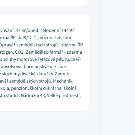
avování: 47 Kč/oběd, celodenní 144 Kč.
arma ŘP sk. B,T a C, možnost získání
 Opravář zemědělských strojů - zdarma ŘP
 autogen, CO2. Zemědělec-farmář - zdarma
 obsluhy motorové řetězové pily. Kuchař-
st absolvovat barmanský kurz, kurz
složit myslivecké zkoušky. Zedník -
ravář zemědělských strojů, Mechanik
kola, penzion, školní cukrárna, školní
to studia: Nádražní 43, Velké předměstí,