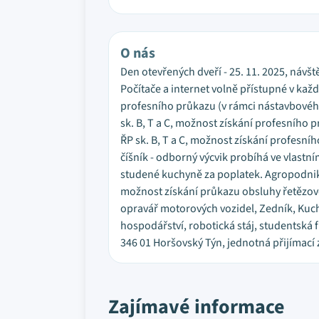
O nás
Den otevřených dveří - 25. 11. 2025, návš
Počítače a internet volně přístupné v kaž
profesního průkazu (v rámci nástavbového
sk. B, T a C, možnost získání profesního
ŘP sk. B, T a C, možnost získání profesn
číšník - odborný výcvik probíhá ve vlastn
studené kuchyně za poplatek. Agropodnikán
možnost získání průkazu obsluhy řetězové
opravář motorových vozidel, Zedník, Kucha
hospodářství, robotická stáj, studentská
346 01 Horšovský Týn, jednotná přijímací 
Zajímavé informace