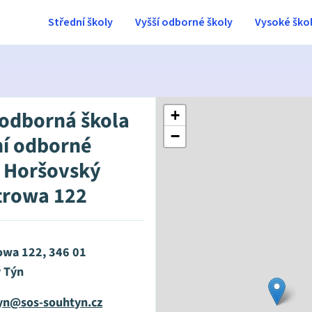
Střední školy
Vyšší odborné školy
Vysoké ško
 odborná škola
+
−
ní odborné
, Horšovský
ttrowa 122
rowa 122, 346 01
 Týn
yn@sos-souhtyn.cz