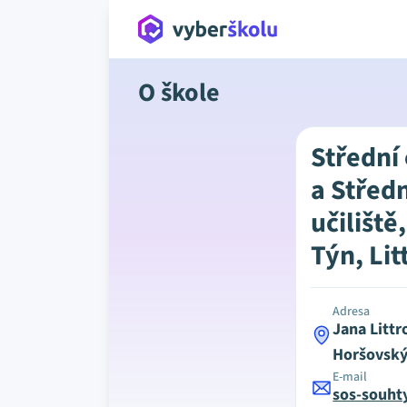
O škole
Střední
a Střed
učiliště
Týn, Li
Adresa
Jana Litt
Horšovský
E-mail
sos-souht