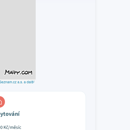
Seznam.cz a.s. a další
ytování
00
Kč/měsíc