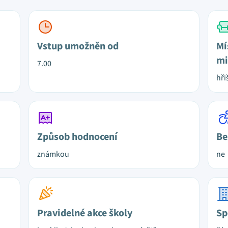
Vstup umožněn od
Mí
mi
7.00
hři
Způsob hodnocení
Be
známkou
ne
Pravidelné akce školy
Sp