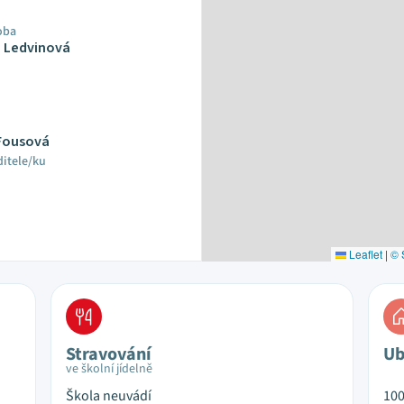
oba
a Ledvinová
 Fousová
ditele/ku
Leaflet
|
© 
Stravování
Ub
ve školní jídelně
Škola neuvádí
10