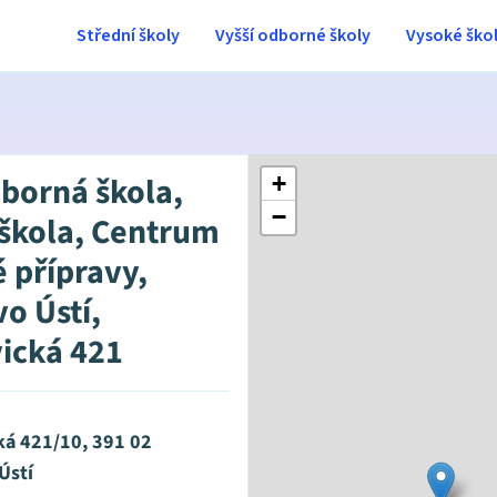
Střední školy
Vyšší odborné školy
Vysoké ško
dborná škola,
+
−
 škola, Centrum
 přípravy,
o Ústí,
ická 421
ká 421/10, 391 02
Ústí