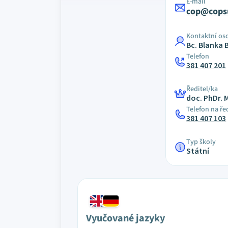
E-mail
cop@cops
Kontaktní os
Bc. Blanka 
Telefon
381 407 201
Ředitel/ka
doc. PhDr. 
Telefon na ře
381 407 103
Typ školy
Státní
Vyučované jazyky