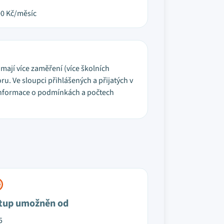
00
Kč/měsíc
é mají více zaměření (více školních
u. Ve sloupci přihlášených a přijatých v
í informace o podmínkách a počtech
tup umožněn od
5