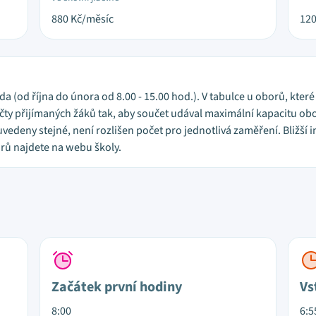
880
Kč/měsíc
12
eda (od října do února od 8.00 - 15.00 hod.). V tabulce u oborů, kter
y přijímaných žáků tak, aby součet udával maximální kapacitu obor
vedeny stejné, není rozlišen počet pro jednotlivá zaměření. Bližš
rů najdete na webu školy.
Začátek první hodiny
Vs
8:00
6:5