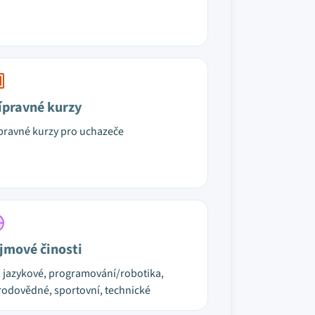
ípravné kurzy
pravné kurzy pro uchazeče
jmové činosti
, jazykové, programování/robotika,
rodovědné, sportovní, technické