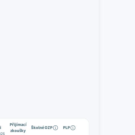
Přijímací
i
Školné
OZP
PLP
zkoušky
026