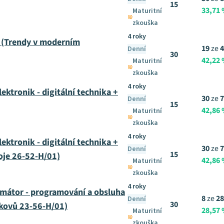
15
33,71
Maturitní
zkouška
4 roky
 (Trendy v moderním
19
ze
4
Denní
30
42,22
Maturitní
zkouška
4 roky
ktronik - digitální technika +
30
ze
7
Denní
15
42,86
Maturitní
zkouška
4 roky
ktronik - digitální technika +
30
ze
7
Denní
15
roje 26-52-H/01)
42,86
Maturitní
zkouška
4 roky
mátor - programování a obsluha
8
ze
28
Denní
30
 kovů 23-56-H/01)
28,57
Maturitní
zkouška