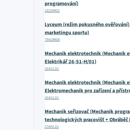
programování)
1820M01
Lyceum (režim pokusného ověřování)
marketingu sportu)
7842M08
Mechanik elektrotechnik (Mechanik ele
Elektrikář 26-51-H/01)
2641L01
Mechanik elektrotechnik (Mechanik ele
Elektromechanik pro zařízení a příst
2641L01
Mechanik seřizovač (Mechanik progra
technologických pracovišť + Obráběč
2345L01