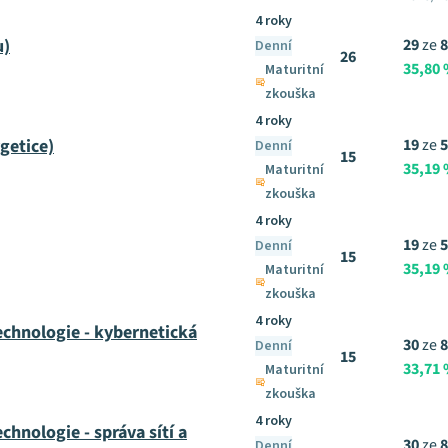
4 roky
u)
29
ze
8
Denní
26
35,80
Maturitní
zkouška
4 roky
getice)
19
ze
5
Denní
15
35,19
Maturitní
zkouška
4 roky
19
ze
5
Denní
15
35,19
Maturitní
zkouška
4 roky
echnologie - kybernetická
30
ze
8
Denní
15
33,71
Maturitní
zkouška
4 roky
chnologie - správa sítí a
30
ze
8
Denní