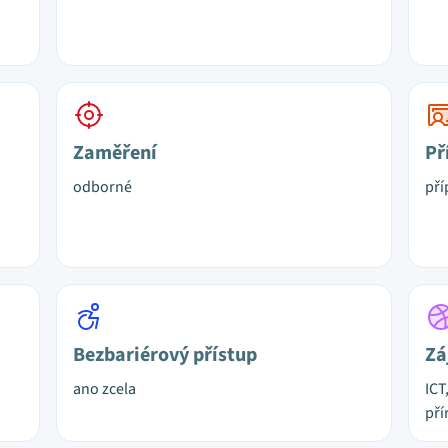
Zaměření
Př
odborné
pří
Bezbariérový přístup
Zá
ano zcela
ICT
pří