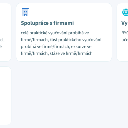
Spolupráce s firmami
Vy
celé praktické vyučování probíhá ve
BYO
cí,
firmě/firmách, část praktického vyučování
uč
é
probíhá ve firmě/firmách, exkurze ve
firmě/firmách, stáže ve firmě/firmách