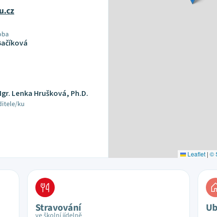
u.cz
oba
Bačíková
Mgr. Lenka Hrušková, Ph.D.
ditele/ku
Leaflet
|
© 
Stravování
Ub
ve školní jídelně