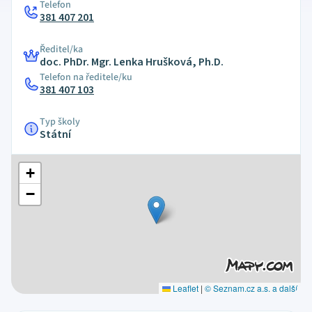
Telefon
381 407 201
Ředitel/ka
doc. PhDr. Mgr. Lenka Hrušková, Ph.D.
Telefon na ředitele/ku
381 407 103
Typ školy
Státní
+
−
Leaflet
|
© Seznam.cz a.s. a další