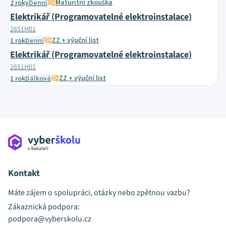
Maturitní zkouška
2 roky
Denní
Elektrikář (Programovatelné elektroinstalace)
2651H01
ZZ + výuční list
1 rok
Denní
Elektrikář (Programovatelné elektroinstalace)
2651H01
ZZ + výuční list
1 rok
Dálková
Kontakt
Máte zájem o spolupráci, otázky nebo zpětnou vazbu?
Zákaznická podpora:
podpora@vyberskolu.cz