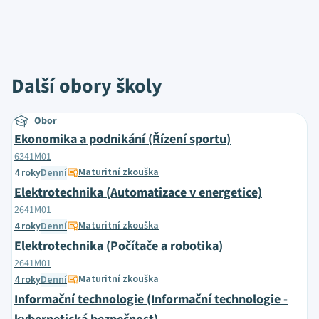
Další obory školy
Obor
Ekonomika a podnikání (Řízení sportu)
6341M01
Maturitní zkouška
4 roky
Denní
Elektrotechnika (Automatizace v energetice)
2641M01
Maturitní zkouška
4 roky
Denní
Elektrotechnika (Počítače a robotika)
2641M01
Maturitní zkouška
4 roky
Denní
Informační technologie (Informační technologie -