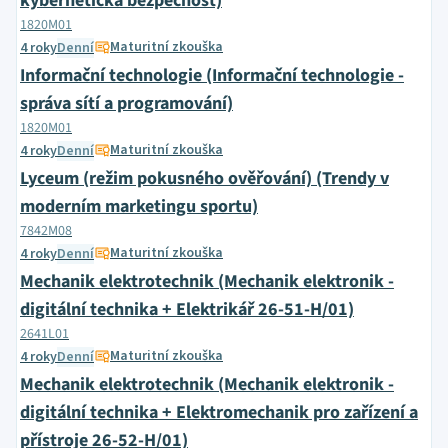
kybernetická bezpečnost)
1820M01
Maturitní zkouška
4 roky
Denní
Informační technologie (Informační technologie -
správa sítí a programování)
1820M01
Maturitní zkouška
4 roky
Denní
Lyceum (režim pokusného ověřování) (Trendy v
moderním marketingu sportu)
7842M08
Maturitní zkouška
4 roky
Denní
Mechanik elektrotechnik (Mechanik elektronik -
digitální technika + Elektrikář 26-51-H/01)
2641L01
Maturitní zkouška
4 roky
Denní
Mechanik elektrotechnik (Mechanik elektronik -
digitální technika + Elektromechanik pro zařízení a
přístroje 26-52-H/01)