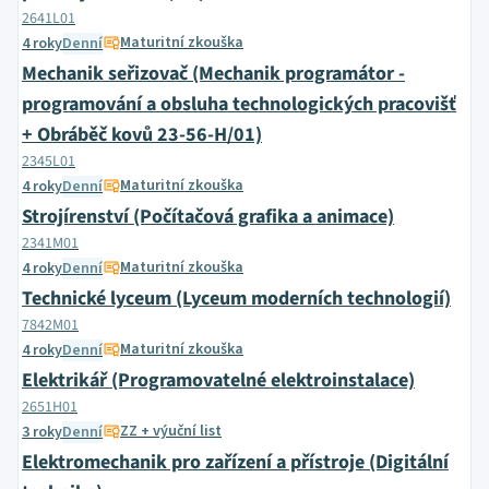
2641L01
Maturitní zkouška
4 roky
Denní
Mechanik seřizovač (Mechanik programátor -
programování a obsluha technologických pracovišť
+ Obráběč kovů 23-56-H/01)
2345L01
Maturitní zkouška
4 roky
Denní
Strojírenství (Počítačová grafika a animace)
2341M01
Maturitní zkouška
4 roky
Denní
Technické lyceum (Lyceum moderních technologií)
7842M01
Maturitní zkouška
4 roky
Denní
Elektrikář (Programovatelné elektroinstalace)
2651H01
ZZ + výuční list
3 roky
Denní
Elektromechanik pro zařízení a přístroje (Digitální