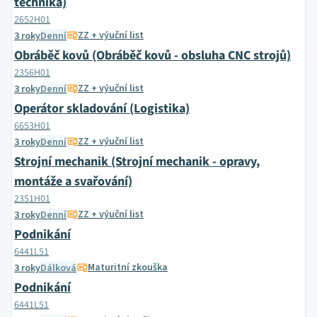
technika)
2652H01
ZZ + výuční list
3 roky
Denní
Obráběč kovů (Obráběč kovů - obsluha CNC strojů)
2356H01
ZZ + výuční list
3 roky
Denní
Operátor skladování (Logistika)
6653H01
ZZ + výuční list
3 roky
Denní
Strojní mechanik (Strojní mechanik - opravy,
montáže a svařování)
2351H01
ZZ + výuční list
3 roky
Denní
Podnikání
6441L51
Maturitní zkouška
3 roky
Dálková
Podnikání
6441L51