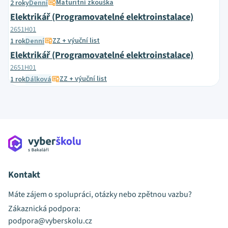
Maturitní zkouška
2 roky
Denní
Elektrikář (Programovatelné elektroinstalace)
2651H01
ZZ + výuční list
1 rok
Denní
Elektrikář (Programovatelné elektroinstalace)
2651H01
ZZ + výuční list
1 rok
Dálková
Kontakt
Máte zájem o spolupráci, otázky nebo zpětnou vazbu?
Zákaznická podpora:
podpora@vyberskolu.cz