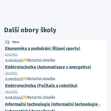
Další obory školy
Obor
Ekonomika a podnikání (Řízení sportu)
6341M01
Maturitní zkouška
4 roky
Denní
Elektrotechnika (Automatizace v energetice)
2641M01
Maturitní zkouška
4 roky
Denní
Elektrotechnika (Počítače a robotika)
2641M01
Maturitní zkouška
4 roky
Denní
Informační technologie (Informační technologie -