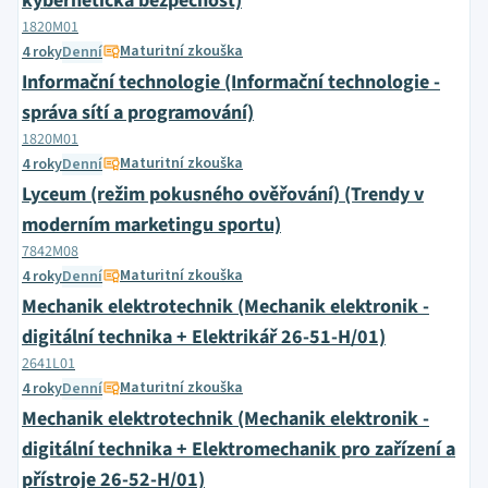
kybernetická bezpečnost)
1820M01
Maturitní zkouška
4 roky
Denní
Informační technologie (Informační technologie -
správa sítí a programování)
1820M01
Maturitní zkouška
4 roky
Denní
Lyceum (režim pokusného ověřování) (Trendy v
moderním marketingu sportu)
7842M08
Maturitní zkouška
4 roky
Denní
Mechanik elektrotechnik (Mechanik elektronik -
digitální technika + Elektrikář 26-51-H/01)
2641L01
Maturitní zkouška
4 roky
Denní
Mechanik elektrotechnik (Mechanik elektronik -
digitální technika + Elektromechanik pro zařízení a
přístroje 26-52-H/01)