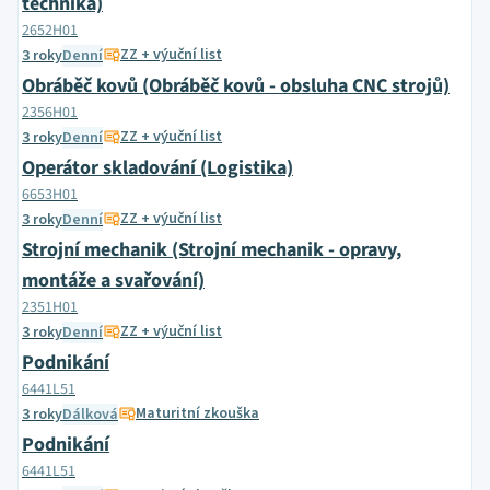
technika)
2652H01
ZZ + výuční list
3 roky
Denní
Obráběč kovů (Obráběč kovů - obsluha CNC strojů)
2356H01
ZZ + výuční list
3 roky
Denní
Operátor skladování (Logistika)
6653H01
ZZ + výuční list
3 roky
Denní
Strojní mechanik (Strojní mechanik - opravy,
montáže a svařování)
2351H01
ZZ + výuční list
3 roky
Denní
Podnikání
6441L51
Maturitní zkouška
3 roky
Dálková
Podnikání
6441L51