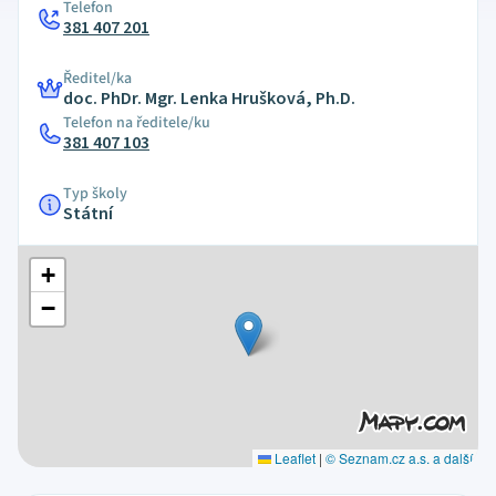
Telefon
381 407 201
Ředitel/ka
doc. PhDr. Mgr. Lenka Hrušková, Ph.D.
Telefon na ředitele/ku
381 407 103
Typ školy
Státní
+
−
Leaflet
|
© Seznam.cz a.s. a další