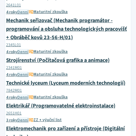
2641L01
Maturitní zkouška
4 roky
Denní
Mechanik seřizovač (Mechanik programátor -
programování a obsluha technologických pracovišť
+ Obráběč kovů 23-56-H/01)
2345L01
Maturitní zkouška
4 roky
Denní
Strojírenství (Počítačová grafika a animace)
2341M01
Maturitní zkouška
4 roky
Denní
Technické lyceum (Lyceum moderních technologií)
7842M01
Maturitní zkouška
4 roky
Denní
Elektrikář (Programovatelné elektroinstalace)
2651H01
ZZ + výuční list
3 roky
Denní
Elektromechanik pro zařízení a přístroje (Digitální