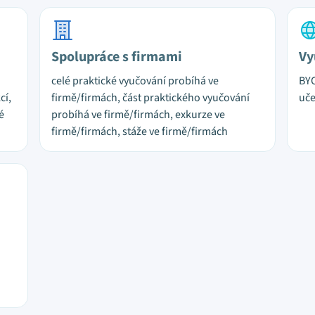
Spolupráce s firmami
Vy
celé praktické vyučování probíhá ve
BYO
cí,
firmě/firmách, část praktického vyučování
uč
é
probíhá ve firmě/firmách, exkurze ve
firmě/firmách, stáže ve firmě/firmách