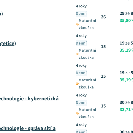
4 roky
u)
29
ze
8
Denní
26
35,80
Maturitní
zkouška
4 roky
getice)
19
ze
5
Denní
15
35,19
Maturitní
zkouška
4 roky
19
ze
5
Denní
15
35,19
Maturitní
zkouška
4 roky
echnologie - kybernetická
30
ze
8
Denní
15
33,71
Maturitní
zkouška
4 roky
chnologie - správa sítí a
30
ze
8
Denní