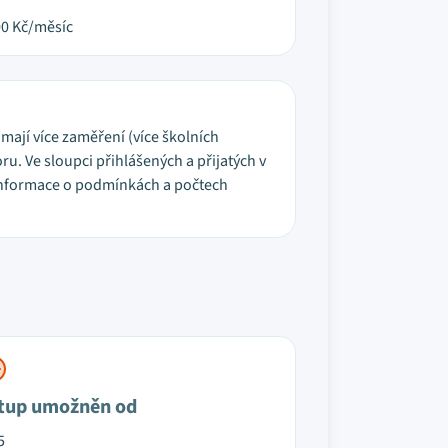
00
Kč/měsíc
é mají více zaměření (více školních
u. Ve sloupci přihlášených a přijatých v
í informace o podmínkách a počtech
tup umožněn od
5