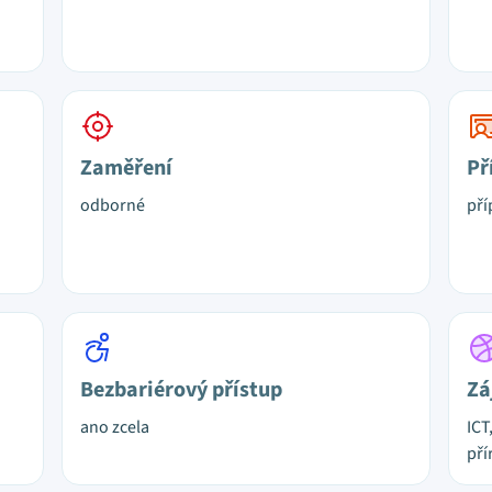
Zaměření
Př
odborné
pří
Bezbariérový přístup
Zá
ano zcela
ICT
pří