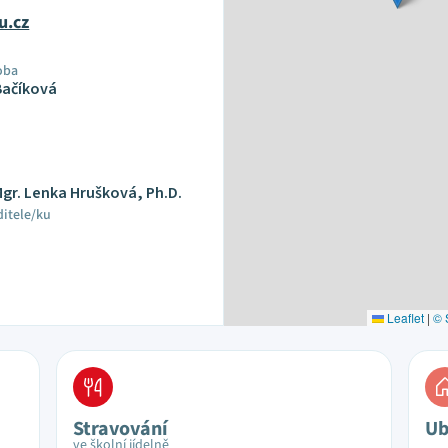
u.cz
oba
Bačíková
Mgr. Lenka Hrušková, Ph.D.
ditele/ku
Leaflet
|
© 
Stravování
Ub
ve školní jídelně