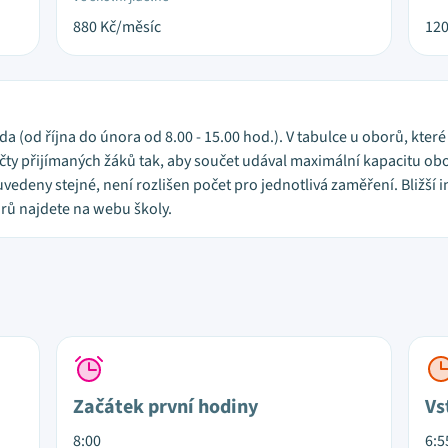
880
Kč/měsíc
12
eda (od října do února od 8.00 - 15.00 hod.). V tabulce u oborů, kter
y přijímaných žáků tak, aby součet udával maximální kapacitu obor
vedeny stejné, není rozlišen počet pro jednotlivá zaměření. Bližš
rů najdete na webu školy.
Začátek první hodiny
Vs
8:00
6:5