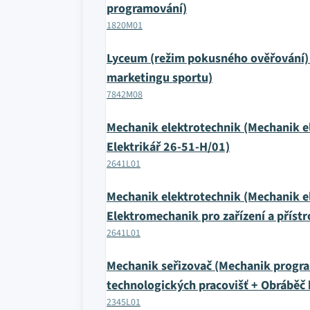
programování)
1820M01
Lyceum (režim pokusného ověřování)
marketingu sportu)
7842M08
Mechanik elektrotechnik (Mechanik ele
Elektrikář 26-51-H/01)
2641L01
Mechanik elektrotechnik (Mechanik ele
Elektromechanik pro zařízení a příst
2641L01
Mechanik seřizovač (Mechanik progra
technologických pracovišť + Obráběč
2345L01