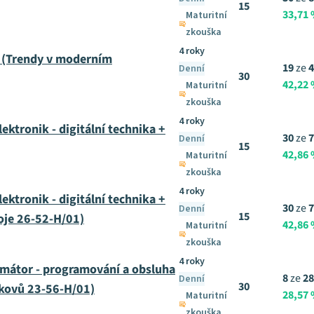
15
33,71
Maturitní
zkouška
4 roky
 (Trendy v moderním
19
ze
4
Denní
30
42,22
Maturitní
zkouška
4 roky
ktronik - digitální technika +
30
ze
7
Denní
15
42,86
Maturitní
zkouška
4 roky
ktronik - digitální technika +
30
ze
7
Denní
15
roje 26-52-H/01)
42,86
Maturitní
zkouška
4 roky
mátor - programování a obsluha
8
ze
28
Denní
30
 kovů 23-56-H/01)
28,57
Maturitní
zkouška