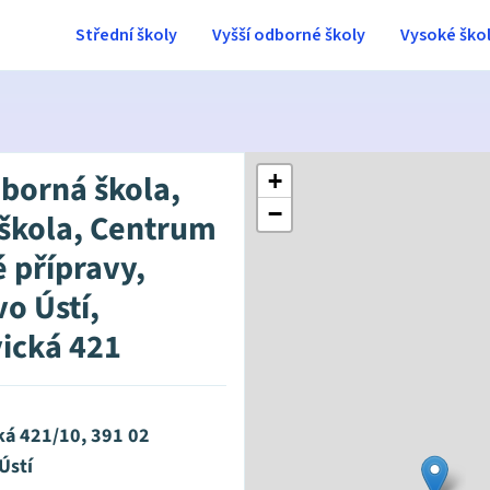
Střední školy
Vyšší odborné školy
Vysoké ško
dborná škola,
+
−
 škola, Centrum
 přípravy,
o Ústí,
ická 421
ká 421/10, 391 02
Ústí