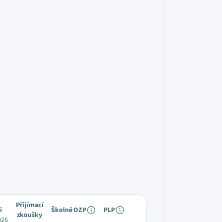
Přijímací
i
Školné
OZP
PLP
zkoušky
026