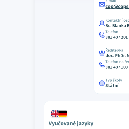
E-mail
cop@cops
Kontaktní os
Bc. Blanka 
Telefon
381 407 201
Ředitel/ka
doc. PhDr. 
Telefon na ře
381 407 103
Typ školy
Státní
Vyučované jazyky