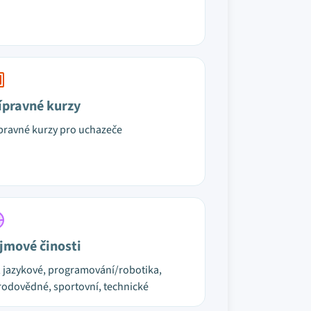
ípravné kurzy
pravné kurzy pro uchazeče
jmové činosti
, jazykové, programování/robotika,
rodovědné, sportovní, technické