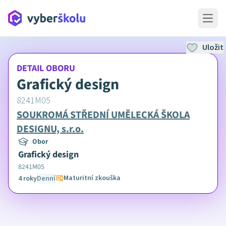
Open 
Uložit
DETAIL OBORU
Grafický design
8241M05
SOUKROMÁ STŘEDNÍ UMĚLECKÁ ŠKOLA
DESIGNU, s.r.o.
Obor
Grafický design
8241M05
Maturitní zkouška
4 roky
Denní