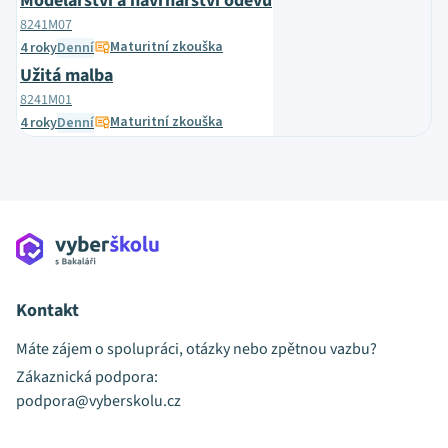
Modelářství a návrhářství oděvů
8241M07
Maturitní zkouška
4 roky
Denní
Užitá malba
8241M01
Maturitní zkouška
4 roky
Denní
Kontakt
Máte zájem o spolupráci, otázky nebo zpětnou vazbu?
Zákaznická podpora:
podpora@vyberskolu.cz