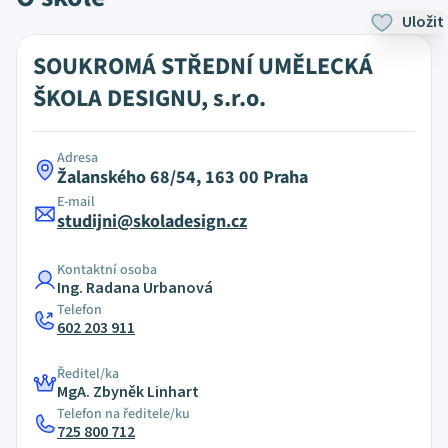
Uložit
SOUKROMÁ STŘEDNÍ UMĚLECKÁ
ŠKOLA DESIGNU, s.r.o.
Adresa
Žalanského 68/54, 163 00 Praha
E-mail
studijni@skoladesign.cz
Kontaktní osoba
Ing. Radana Urbanová
Telefon
602 203 911
Ředitel/ka
MgA. Zbyněk Linhart
Telefon na ředitele/ku
725 800 712