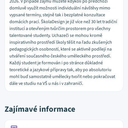
2026. V případě zájmu můžete kdykoli po předchozí
domluvě využít možnosti individuální návštěvy mimo
vypsané termíny, stejně tak i bezplatné konzultace
domácích prací. ŠkolaDesign je již více než 30 let tradiční
institucí a otevřeným tvůrčím prostorem pro všechny
talentované studenty. Uchazeči se mohou kromě
inspirativního prostředí školy těšit na řadu zkušených
pedagogických osobností, které se aktivně podílejí na
utváření současného českého uměleckého prostředí.
Každý student je formován i po stránce důkladné
teoretické a jazykové přípravy tak, aby po absolutoriu
mohl buď samostatně umělecky tvořit nebo pokračovat
dále ve studiu na VŠ u nás i v zahraničí.
Zajímavé informace