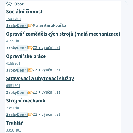
Obor
Sociální činnost
7541M01
Maturitní zkouška
4 roky
Denní
Opravář zemědělských strojů (malá mechanizace)
4155H01
ZZ + výuční list
3 roky
Denní
Opravářské práce
4155E01
ZZ + výuční list
3 roky
Denní
Stravovací a ubytovací služby
6551E01
ZZ + výuční list
3 roky
Denní
Strojní mechanik
2351H01
ZZ + výuční list
3 roky
Denní
Truhlář
3356H01