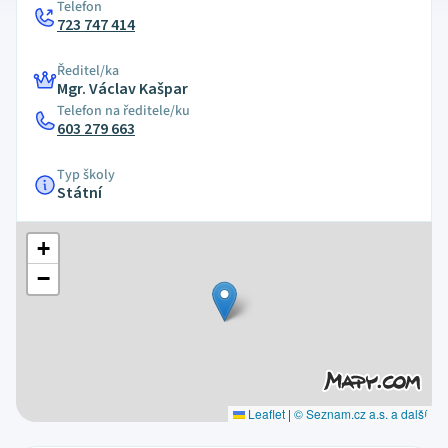
Telefon
723 747 414
Ředitel/ka
Mgr. Václav Kašpar
Telefon na ředitele/ku
603 279 663
Typ školy
Státní
+
−
Leaflet
|
© Seznam.cz a.s. a další