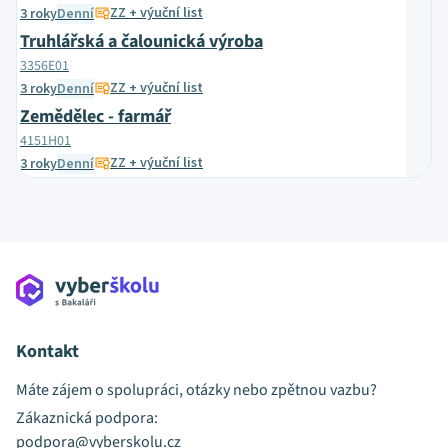
ZZ + výuční list
3 roky
Denní
Truhlářská a čalounická výroba
3356E01
ZZ + výuční list
3 roky
Denní
Zemědělec - farmář
4151H01
ZZ + výuční list
3 roky
Denní
Kontakt
Máte zájem o spolupráci, otázky nebo zpětnou vazbu?
Zákaznická podpora:
podpora@vyberskolu.cz