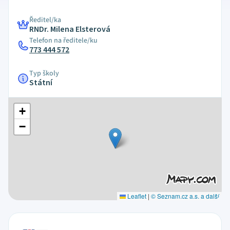
Ředitel/ka
RNDr. Milena Elsterová
Telefon na ředitele/ku
773 444 572
Typ školy
Státní
+
−
Leaflet
|
© Seznam.cz a.s. a další