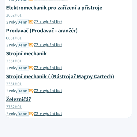
Elektromechanik pro zařízení a přístroje
2652H01
ZZ + výuční list
3 roky
Denní
Prodavač (Prodavač - aranžér)
6651H01
ZZ + výuční list
3 roky
Denní
Strojní mechanik
2351H01
ZZ + výuční list
3 roky
Denní
Strojní mechanik ( (Nástrojař Magny Cartech)
2351H01
ZZ + výuční list
3 roky
Denní
Železničář
3752H01
ZZ + výuční list
3 roky
Denní