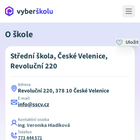
Open 
O škole
Uložit
Střední škola, České Velenice,
Revoluční 220
Adresa
Revoluční 220, 378 10 České Velenice
E-mail
info@sscv.cz
Kontaktní osoba
Ing. Veronika Hladíková
Telefon
773 444 571