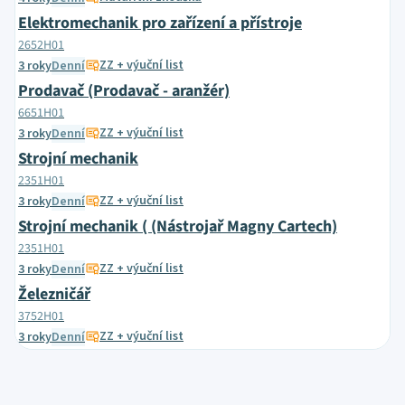
Elektromechanik pro zařízení a přístroje
2652H01
ZZ + výuční list
3 roky
Denní
Prodavač (Prodavač - aranžér)
6651H01
ZZ + výuční list
3 roky
Denní
Strojní mechanik
2351H01
ZZ + výuční list
3 roky
Denní
Strojní mechanik ( (Nástrojař Magny Cartech)
2351H01
ZZ + výuční list
3 roky
Denní
Železničář
3752H01
ZZ + výuční list
3 roky
Denní