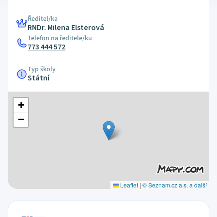
Ředitel/ka
RNDr. Milena Elsterová
Telefon na ředitele/ku
773 444 572
Typ školy
Státní
+
−
Leaflet
|
© Seznam.cz a.s. a další