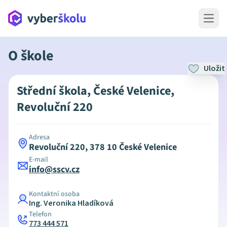
Open 
O škole
Uložit
Střední škola, České Velenice,
Revoluční 220
Adresa
Revoluční 220, 378 10 České Velenice
E-mail
info@sscv.cz
Kontaktní osoba
Ing. Veronika Hladíková
Telefon
773 444 571