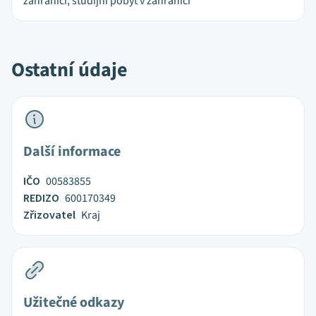
zahraničí, studijní pobyt v zahraničí
Ostatní údaje
Další informace
IČO
00583855
REDIZO
600170349
Zřizovatel
Kraj
Užitečné odkazy