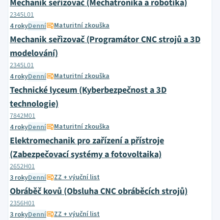
Mechanik seřizovač (Mechatronika a robotika)
2345L01
Maturitní zkouška
4 roky
Denní
Mechanik seřizovač (Programátor CNC strojů a 3D
modelování)
2345L01
Maturitní zkouška
4 roky
Denní
Technické lyceum (Kyberbezpečnost a 3D
technologie)
7842M01
Maturitní zkouška
4 roky
Denní
Elektromechanik pro zařízení a přístroje
(Zabezpečovací systémy a fotovoltaika)
2652H01
ZZ + výuční list
3 roky
Denní
Obráběč kovů (Obsluha CNC obráběcích strojů)
2356H01
ZZ + výuční list
3 roky
Denní