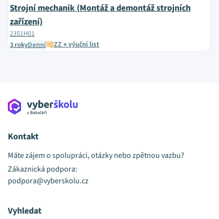
Strojní mechanik (Montáž a demontáž strojních
zařízení)
2351H01
ZZ + výuční list
3 roky
Denní
Kontakt
Máte zájem o spolupráci, otázky nebo zpětnou vazbu?
Zákaznická podpora:
podpora@vyberskolu.cz
Vyhledat