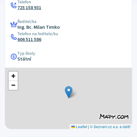
Telefon
725 158 931
Ředitel/ka
Ing. Bc. Milan Timko
Telefon na ředitele/ku
606 511 586
Typ školy
Státní
+
−
Leaflet
|
© Seznam.cz a.s. a další