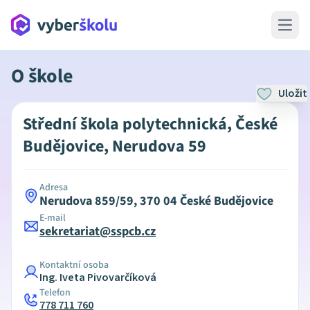
Open 
O škole
Uložit
Střední škola polytechnická, České
Budějovice, Nerudova 59
Adresa
Nerudova 859/59, 370 04 České Budějovice
E-mail
sekretariat@sspcb.cz
Kontaktní osoba
Ing. Iveta Pivovarčíková
Telefon
778 711 760