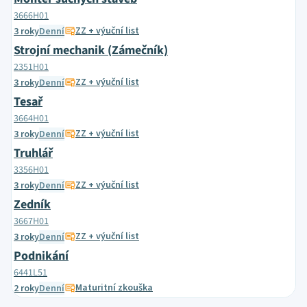
3666H01
ZZ + výuční list
3 roky
Denní
Strojní mechanik (Zámečník)
2351H01
ZZ + výuční list
3 roky
Denní
Tesař
3664H01
ZZ + výuční list
3 roky
Denní
Truhlář
3356H01
ZZ + výuční list
3 roky
Denní
Zedník
3667H01
ZZ + výuční list
3 roky
Denní
Podnikání
6441L51
Maturitní zkouška
2 roky
Denní