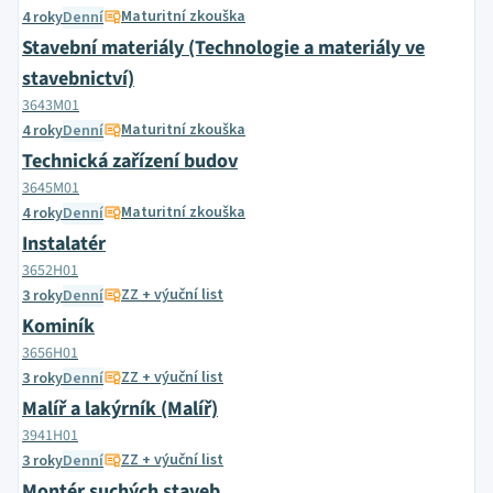
Maturitní zkouška
4 roky
Denní
Stavební materiály (Technologie a materiály ve
stavebnictví)
3643M01
Maturitní zkouška
4 roky
Denní
Technická zařízení budov
3645M01
Maturitní zkouška
4 roky
Denní
Instalatér
3652H01
ZZ + výuční list
3 roky
Denní
Kominík
3656H01
ZZ + výuční list
3 roky
Denní
Malíř a lakýrník (Malíř)
3941H01
ZZ + výuční list
3 roky
Denní
Montér suchých staveb