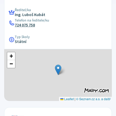
Ředitel/ka
Ing. Luboš Kubát
Telefon na ředitele/ku
724 075 758
Typ školy
Státní
+
−
Leaflet
|
© Seznam.cz a.s. a další