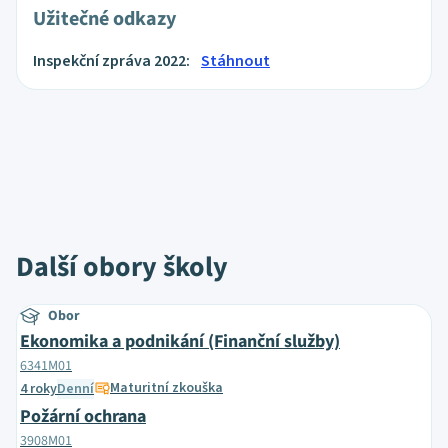
Užitečné odkazy
Inspekční zpráva 2022:
Stáhnout
Další obory školy
Obor
Ekonomika a podnikání (Finanční služby)
6341M01
Maturitní zkouška
4 roky
Denní
Požární ochrana
3908M01