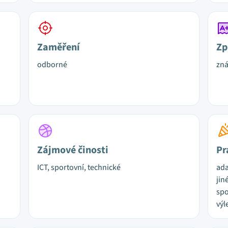
Zaměření
Zp
odborné
zn
Zájmové činosti
Pr
ICT, sportovní, technické
ada
jin
spo
výl