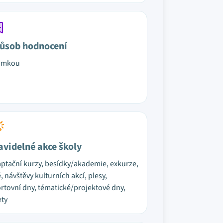
ůsob hodnocení
ámkou
avidelné akce školy
ptační kurzy, besídky/akademie, exkurze,
é, návštěvy kulturních akcí, plesy,
rtovní dny, tématické/projektové dny,
ety