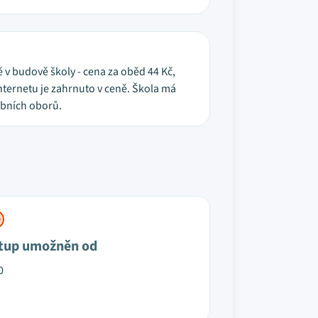
ně v budově školy - cena za oběd 44 Kč,
nternetu je zahrnuto v ceně. Škola má
ebních oborů.
tup umožněn od
0