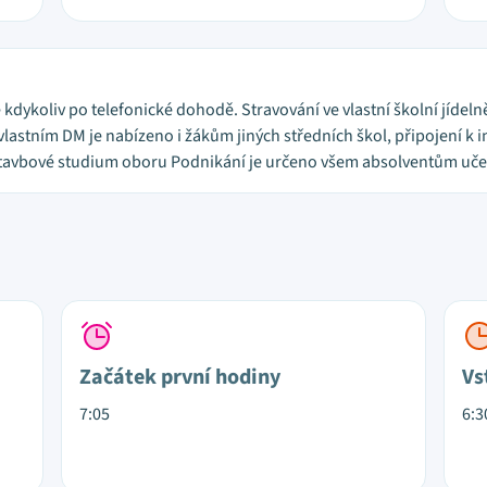
bě kdykoliv po telefonické dohodě. Stravování ve vlastní školní jídel
lastním DM je nabízeno i žákům jiných středních škol, připojení k i
stavbové studium oboru Podnikání je určeno všem absolventům uč
Začátek první hodiny
Vs
7:05
6:3