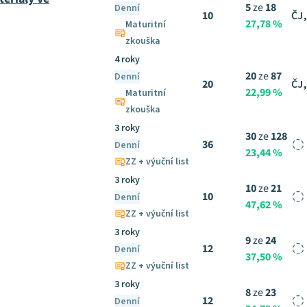
5
ze
18
Denní
10
ČJ,
27,78 %
Maturitní
zkouška
4 roky
20
ze
87
Denní
20
ČJ,
22,99 %
Maturitní
zkouška
3 roky
30
ze
128
36
Denní
23,44 %
ZZ + výuční list
3 roky
10
ze
21
10
Denní
47,62 %
ZZ + výuční list
3 roky
9
ze
24
12
Denní
37,50 %
ZZ + výuční list
3 roky
8
ze
23
12
Denní