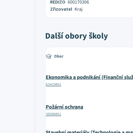
REDIZO
600170306
Zřizovatel
Kraj
Další obory školy
Obor
Ekonomika a podnikání (Finanční slu
6341M01
Požární ochrana
3908M01
Stavební materiály (Technologie a ma