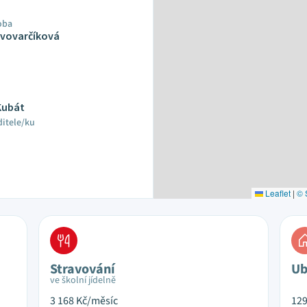
oba
Pivovarčíková
Kubát
ditele/ku
Leaflet
|
© 
Stravování
Ub
ve školní jídelně
3 168
Kč/měsíc
12