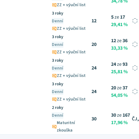
34,78 %
ZZ + výuční list
3 roky
5
ze
17
12
Denní
29,41 %
ZZ + výuční list
3 roky
12
ze
36
20
Denní
33,33 %
ZZ + výuční list
3 roky
24
ze
93
24
Denní
25,81 %
ZZ + výuční list
3 roky
20
ze
37
24
Denní
54,05 %
ZZ + výuční list
2 roky
30
ze
167
Denní
30
ČJ,
17,96 %
Maturitní
zkouška