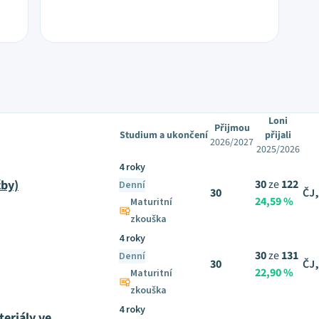
Loni
Přijmou
Studium a ukončení
přijali
2026/2027
2025/2026
4 roky
žby)
30
ze
122
Denní
30
ČJ,
24,59 %
Maturitní
zkouška
4 roky
30
ze
131
Denní
30
ČJ,
22,90 %
Maturitní
zkouška
4 roky
teriály ve