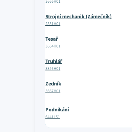
3666H01
Strojní mechanik (Zámečník)
2351H01
Tesař
3664H01
Truhlář
3356H01
Zedník
3667H01
Podnikání
6441L51