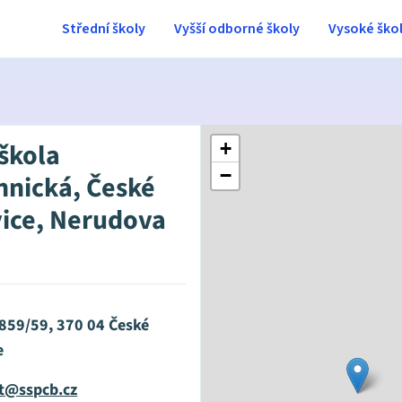
Střední školy
Vyšší odborné školy
Vysoké ško
 škola
+
−
hnická, České
ice, Nerudova
859/59, 370 04 České
e
at@sspcb.cz