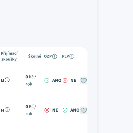
Přijímací
Školné
OZP
PLP
zkoušky
0
Kč /
 M
ANO
NE
rok
0
Kč /
 M
NE
ANO
rok