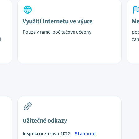
Využití internetu ve výuce
Me
Pouze v rámci počítačové učebny
pob
í
zah
Užitečné odkazy
Inspekční zpráva 2022:
Stáhnout