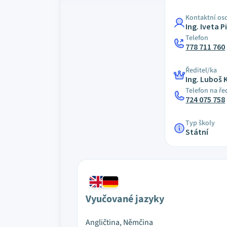
Kontaktní os
Ing. Iveta 
Telefon
778 711 760
Ředitel/ka
Ing. Luboš 
Telefon na ře
724 075 758
Typ školy
Státní
Vyučované jazyky
Angličtina, Němčina