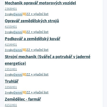
Mechanik opravář motorových vozidel
2368H01
ZZ + výuční list
3 roky
Denní
Opravář zemědělských strojů
4155H01
ZZ + výuční list
3 roky
Denní
Podkovář a zemědělský kovář
4154H01
ZZ + výuční list
3 roky
Denní
Strojní mechanik (Svářeč a potrubář v jaderné
energetice)
2351H01
ZZ + výuční list
3 roky
Denní
Truhlář
3356H01
ZZ + výuční list
3 roky
Denní
Zemědělec - farmář
4151H01