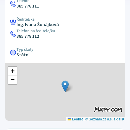
Telefon
385 778 111
Ředitel/ka
Ing. Ivana Šuhájková
Telefon na ředitele/ku
385 778 112
Typ školy
Státní
+
−
Leaflet
|
© Seznam.cz a.s. a další