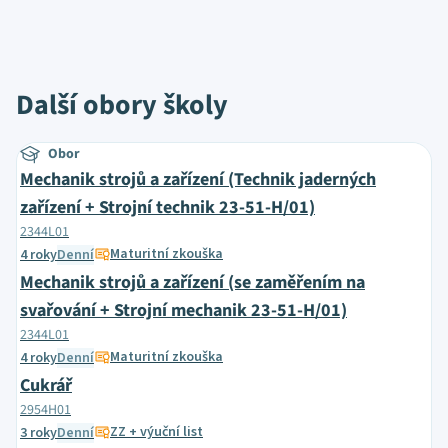
Další obory školy
Obor
Mechanik strojů a zařízení (Technik jaderných
zařízení + Strojní technik 23-51-H/01)
2344L01
Maturitní zkouška
4 roky
Denní
Mechanik strojů a zařízení (se zaměřením na
svařování + Strojní mechanik 23-51-H/01)
2344L01
Maturitní zkouška
4 roky
Denní
Cukrář
2954H01
ZZ + výuční list
3 roky
Denní