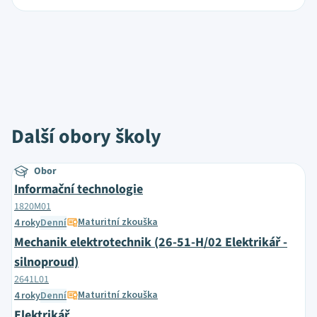
Další obory školy
Obor
Informační technologie
1820M01
Maturitní zkouška
4 roky
Denní
Mechanik elektrotechnik (26-51-H/02 Elektrikář -
silnoproud)
2641L01
Maturitní zkouška
4 roky
Denní
Elektrikář