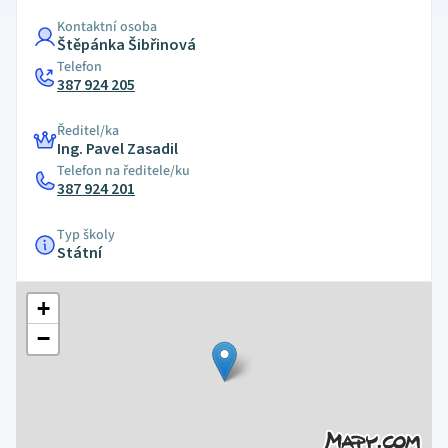
Kontaktní osoba
Štěpánka Šibřinová
Telefon
387 924 205
Ředitel/ka
Ing. Pavel Zasadil
Telefon na ředitele/ku
387 924 201
Typ školy
Státní
+
−