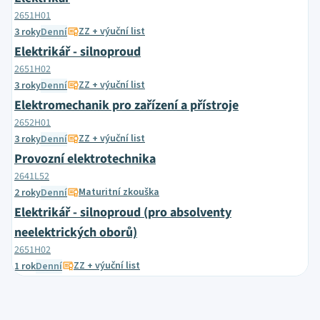
2651H01
ZZ + výuční list
3 roky
Denní
Elektrikář - silnoproud
2651H02
ZZ + výuční list
3 roky
Denní
Elektromechanik pro zařízení a přístroje
2652H01
ZZ + výuční list
3 roky
Denní
Provozní elektrotechnika
2641L52
Maturitní zkouška
2 roky
Denní
Elektrikář - silnoproud (pro absolventy
neelektrických oborů)
2651H02
ZZ + výuční list
1 rok
Denní