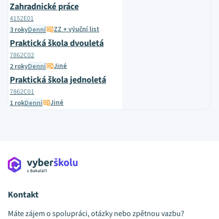
Zahradnické práce
4152E01
ZZ + výuční list
3 roky
Denní
Praktická škola dvouletá
7862C02
Jiné
2 roky
Denní
Praktická škola jednoletá
7862C01
Jiné
1 rok
Denní
Kontakt
Máte zájem o spolupráci, otázky nebo zpětnou vazbu?