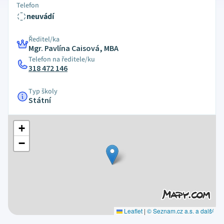
Telefon
neuvádí
Ředitel/ka
Mgr. Pavlína Caisová, MBA
Telefon na ředitele/ku
318 472 146
Typ školy
Státní
+
−
Leaflet
|
© Seznam.cz a.s. a další