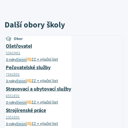
Další obory školy
Obor
Ošetřovatel
5341H01
ZZ + výuční list
3 roky
Denní
Pečovatelské služby
7541E01
ZZ + výuční list
3 roky
Denní
Stravovací a ubytovací služby
6551E01
ZZ + výuční list
3 roky
Denní
Strojírenské práce
2351E01
ZZ + výuční list
3 roky
Denní