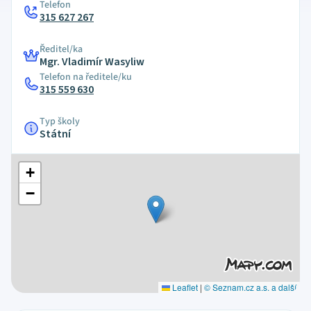
Telefon
315 627 267
Ředitel/ka
Mgr. Vladimír Wasyliw
Telefon na ředitele/ku
315 559 630
Typ školy
Státní
+
−
Leaflet
|
© Seznam.cz a.s. a další