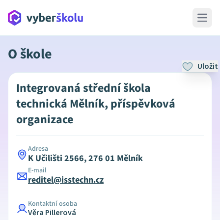
Open 
O škole
Uložit
Integrovaná střední škola
technická Mělník, příspěvková
organizace
Adresa
K Učilišti 2566, 276 01 Mělník
E-mail
reditel@isstechn.cz
Kontaktní osoba
Věra Pillerová