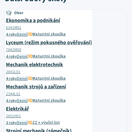
Obor
Ekonomika a podnikání
6341M01
Maturitní zkouška
4 roky
Denní
Lyceum (režim pokusného ověřování)
7842M08
Maturitní zkouška
4 roky
Denní
Mechanik elektrotechnik
2641L01
Maturitní zkouška
4 roky
Denní
Mechanik strojů a zařízení
2344L01
Maturitní zkouška
4 roky
Denní
Elektrikář
2651H01
ZZ + výuční list
3 roky
Denní
Strojní mechanik (zámečník)