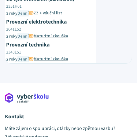
2351H01
ZZ + výuční list
3 roky
Denní
Provozní elektrotechnika
2641L52
Maturitní zkouška
2 roky
Denní
Provozní technika
2343L51
Maturitní zkouška
2 roky
Denní
Kontakt
Máte zájem o spolupráci, otázky nebo zpětnou vazbu?