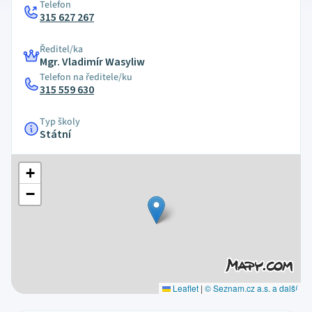
Telefon
315 627 267
Ředitel/ka
Mgr. Vladimír Wasyliw
Telefon na ředitele/ku
315 559 630
Typ školy
Státní
+
−
Leaflet
|
© Seznam.cz a.s. a další