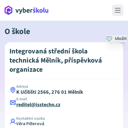
Open 
O škole
Uložit
Integrovaná střední škola
technická Mělník, příspěvková
organizace
Adresa
K Učilišti 2566, 276 01 Mělník
E-mail
reditel@isstechn.cz
Kontaktní osoba
Věra Pillerová