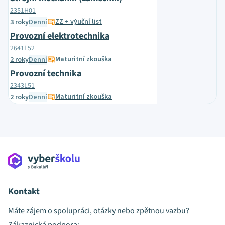
2351H01
ZZ + výuční list
3 roky
Denní
Provozní elektrotechnika
2641L52
Maturitní zkouška
2 roky
Denní
Provozní technika
2343L51
Maturitní zkouška
2 roky
Denní
Kontakt
Máte zájem o spolupráci, otázky nebo zpětnou vazbu?