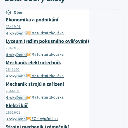
Obor
Ekonomika a podnikání
6341M01
Maturitní zkouška
4 roky
Denní
Lyceum (režim pokusného ověřování)
7842M08
Maturitní zkouška
4 roky
Denní
Mechanik elektrotechnik
2641L01
Maturitní zkouška
4 roky
Denní
Mechanik strojů a zařízení
2344L01
Maturitní zkouška
4 roky
Denní
Elektrikář
2651H01
ZZ + výuční list
3 roky
Denní
Strojní mechanik (zámečník)