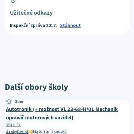
Užitečné odkazy
Inspekční zpráva 2018:
Stáhnout
Další obory školy
Obor
Autotronik (+ možnost VL 23-68-H/01 Mechanik
opravář motorových vozidel)
3941L01
Maturitní zkouška
4 roky
Denní