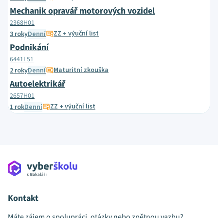
Mechanik opravář motorových vozidel
2368H01
ZZ + výuční list
3 roky
Denní
Podnikání
6441L51
Maturitní zkouška
2 roky
Denní
Autoelektrikář
2657H01
ZZ + výuční list
1 rok
Denní
Kontakt
Máte zájem o spolupráci, otázky nebo zpětnou vazbu?