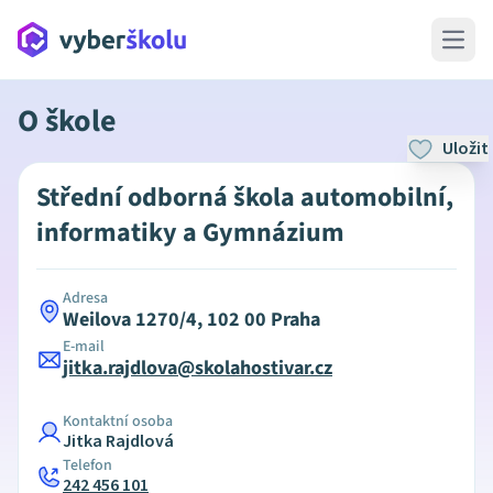
Open 
O škole
Uložit
Střední odborná škola automobilní,
informatiky a Gymnázium
Adresa
Weilova 1270/4, 102 00 Praha
E-mail
jitka.rajdlova@skolahostivar.cz
Kontaktní osoba
Jitka Rajdlová
Telefon
242 456 101