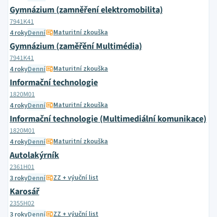
Gymnázium (zamněření elektromobilita)
7941K41
Maturitní zkouška
4 roky
Denní
Gymnázium (zaměřění Multimédia)
7941K41
Maturitní zkouška
4 roky
Denní
Informační technologie
1820M01
Maturitní zkouška
4 roky
Denní
Informační technologie (Multimediální komunikace)
1820M01
Maturitní zkouška
4 roky
Denní
Autolakýrník
2361H01
ZZ + výuční list
3 roky
Denní
Karosář
2355H02
ZZ + výuční list
3 roky
Denní