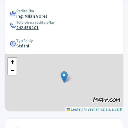
Ředitel/ka
Ing. Milan Vorel
Telefon na ředitele/ku
242 456 101
Typ školy
Státní
+
−
Leaflet
|
© Seznam.cz a.s. a další