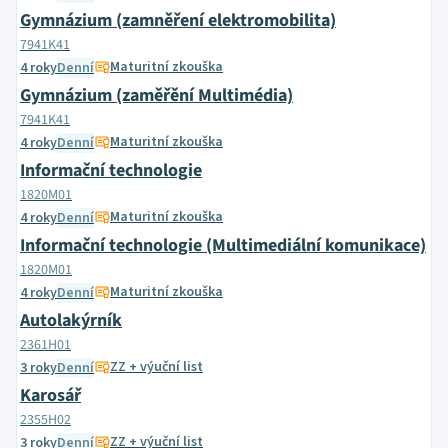
Gymnázium (zamněření elektromobilita)
7941K41
Maturitní zkouška
4 roky
Denní
Gymnázium (zaměřění Multimédia)
7941K41
Maturitní zkouška
4 roky
Denní
Informační technologie
1820M01
Maturitní zkouška
4 roky
Denní
Informační technologie (Multimediální komunikace)
1820M01
Maturitní zkouška
4 roky
Denní
Autolakýrník
2361H01
ZZ + výuční list
3 roky
Denní
Karosář
2355H02
ZZ + výuční list
3 roky
Denní