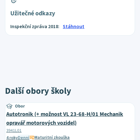
Užitečné odkazy
Inspekční zpráva 2018:
Stáhnout
Další obory školy
Obor
Autotronik (+ možnost VL 23-68-H/01 Mechanik
opravář motorových vozidel)
3941L01
Maturitní zkouška
4 roky
Denní