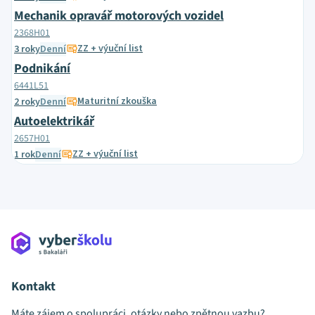
Mechanik opravář motorových vozidel
2368H01
ZZ + výuční list
3 roky
Denní
Podnikání
6441L51
Maturitní zkouška
2 roky
Denní
Autoelektrikář
2657H01
ZZ + výuční list
1 rok
Denní
Kontakt
Máte zájem o spolupráci, otázky nebo zpětnou vazbu?