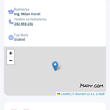
Ředitel/ka
Ing. Milan Vorel
Telefon na ředitele/ku
242 456 101
Typ školy
Státní
+
−
Leaflet
|
© Seznam.cz a.s. a další