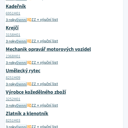
Kadeřník
6951H01
ZZ + výuční list
3 roky
Denní
Krejčí
3158H01
ZZ + výuční list
3 roky
Denní
Mechanik opravář motorových vozidel
2368H01
ZZ + výuční list
3 roky
Denní
Umělecký rytec
8251H09
ZZ + výuční list
3 roky
Denní
Výrobce kožedělného zboží
3252H01
ZZ + výuční list
3 roky
Denní
Zlatník a klenotník
8251H03
ZZ + výuční list
3 roky
Denní