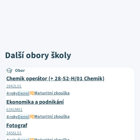
Další obory školy
Obor
Chemik operátor (+ 28-52-H/01 Chemik)
2842L01
Maturitní zkouška
4 roky
Denní
Ekonomika a podnikání
6341M01
Maturitní zkouška
4 roky
Denní
Fotograf
3456L01