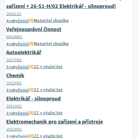
zařízení + 26-51-H/02 Elektrikář - silnoproud)
2641L01
Maturitní zkouška
4 roky
Denní
Veřejnosprávní činnost
6843M01
Maturitní zkouška
4 roky
Denní
Autoelektrikář
2657H01
ZZ + výuční list
3 roky
Denní
Chemik
2852H01
ZZ + výuční list
3 roky
Denní
Elektrikář - silnoproud
2651H02
ZZ + výuční list
3 roky
Denní
Elektromechanik pro zařízení a přístroje
2652H01
ZZ + výuční list
3 roky
Denní