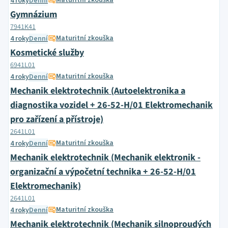
Maturitní zkouška
4 roky
Denní
Gymnázium
7941K41
Maturitní zkouška
4 roky
Denní
Kosmetické služby
6941L01
Maturitní zkouška
4 roky
Denní
Mechanik elektrotechnik (Autoelektronika a
diagnostika vozidel + 26-52-H/01 Elektromechanik
pro zařízení a přístroje)
2641L01
Maturitní zkouška
4 roky
Denní
Mechanik elektrotechnik (Mechanik elektronik -
organizační a výpočetní technika + 26-52-H/01
Elektromechanik)
2641L01
Maturitní zkouška
4 roky
Denní
Mechanik elektrotechnik (Mechanik silnoproudých