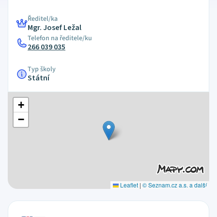
Ředitel/ka
Mgr. Josef Ležal
Telefon na ředitele/ku
266 039 035
Typ školy
Státní
+
−
Leaflet
|
© Seznam.cz a.s. a další