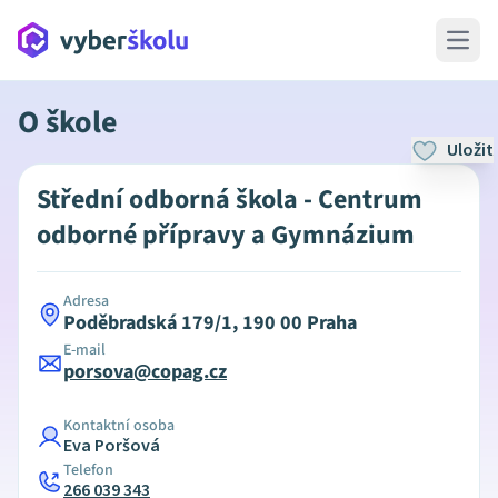
Open 
O škole
Uložit
Střední odborná škola - Centrum
odborné přípravy a Gymnázium
Adresa
Poděbradská 179/1, 190 00 Praha
E-mail
porsova@copag.cz
Kontaktní osoba
Eva Poršová
Telefon
266 039 343