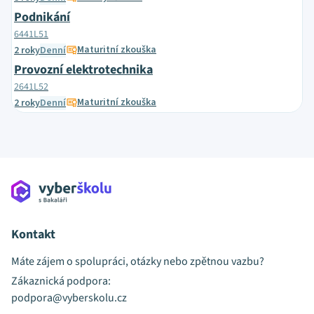
Podnikání
6441L51
Maturitní zkouška
2 roky
Denní
Provozní elektrotechnika
2641L52
Maturitní zkouška
2 roky
Denní
Kontakt
Máte zájem o spolupráci, otázky nebo zpětnou vazbu?
Zákaznická podpora:
podpora@vyberskolu.cz