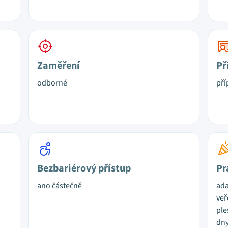
Zaměření
Př
odborné
pří
Bezbariérový přístup
Pr
ano částečně
ada
veř
ple
dny