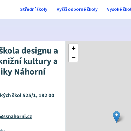
Střední školy
Vyšší odborné školy
Vysoké ško
 škola designu a
+
−
knižní kultury a
iky Náhorní
kých škol 525/1, 182 00
@ssnahorni.cz
oba