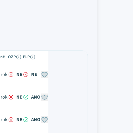
lné
OZP
PLP
 rok
NE
NE
 rok
NE
ANO
 rok
NE
ANO