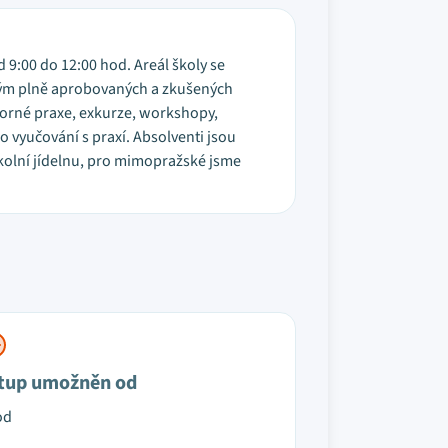
d 9:00 do 12:00 hod. Areál školy se
 tým plně aprobovaných a zkušených
orné praxe, exkurze, workshopy,
o vyučování s praxí. Absolventi jsou
 školní jídelnu, pro mimopražské jsme
tup umožněn od
od