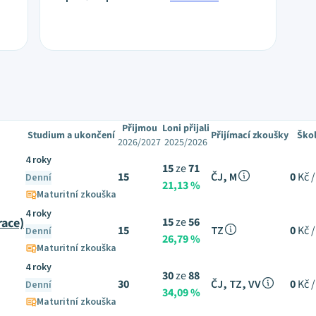
Přijmou
Loni přijali
Studium a ukončení
Přijímací zkoušky
Ško
2026/2027
2025/2026
4 roky
15
ze
71
15
ČJ, M
0
Kč /
Denní
21,13 %
Maturitní zkouška
4 roky
race)
15
ze
56
15
TZ
0
Kč /
Denní
26,79 %
Maturitní zkouška
4 roky
30
ze
88
30
ČJ, TZ, VV
0
Kč /
Denní
34,09 %
Maturitní zkouška