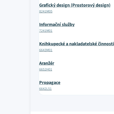
Grafický design (Prostorový design)
8241M05
Informační služby
7241M01
Knihkupecké a nakladatelské činnosti
6643M01
Aranžér
6652H01
Propagace
6642L51