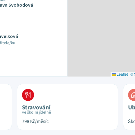
slava Svobodová
Pavelková
ditele/ku
Leaflet
|
© 
Stravování
Ub
ve školní jídelně
798
Kč/měsíc
Ško