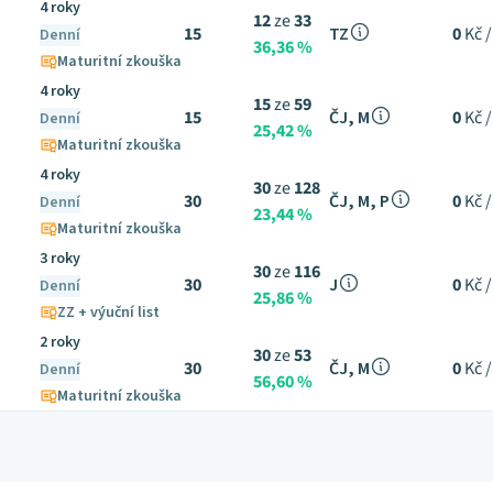
4 roky
12
ze
33
15
TZ
0
Kč /
Denní
36,36 %
Maturitní zkouška
4 roky
15
ze
59
15
ČJ, M
0
Kč /
Denní
25,42 %
Maturitní zkouška
4 roky
30
ze
128
30
ČJ, M, P
0
Kč /
Denní
23,44 %
Maturitní zkouška
3 roky
30
ze
116
30
J
0
Kč /
Denní
25,86 %
ZZ + výuční list
2 roky
30
ze
53
30
ČJ, M
0
Kč /
Denní
56,60 %
Maturitní zkouška