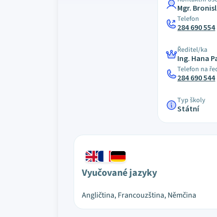
Mgr. Broni
Telefon
284 690 554
Ředitel/ka
Ing. Hana 
Telefon na ře
284 690 544
Typ školy
Státní
Vyučované jazyky
Angličtina, Francouzština, Němčina