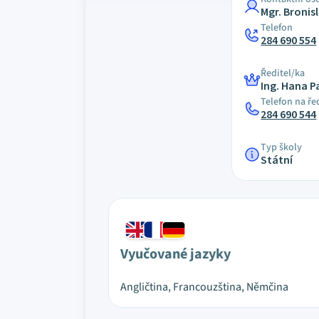
Mgr. Broni
Telefon
284 690 554
Ředitel/ka
Ing. Hana 
Telefon na ře
284 690 544
Typ školy
Státní
Vyučované jazyky
Angličtina, Francouzština, Němčina