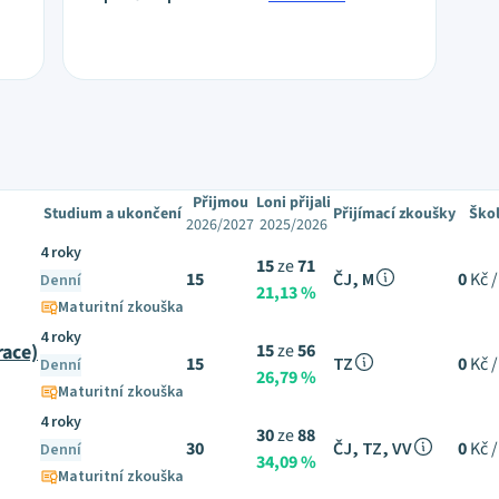
Přijmou
Loni přijali
Studium a ukončení
Přijímací zkoušky
Ško
2026/2027
2025/2026
4 roky
15
ze
71
15
ČJ, M
0
Kč /
Denní
21,13 %
Maturitní zkouška
4 roky
race)
15
ze
56
15
TZ
0
Kč /
Denní
26,79 %
Maturitní zkouška
4 roky
30
ze
88
30
ČJ, TZ, VV
0
Kč /
Denní
34,09 %
Maturitní zkouška