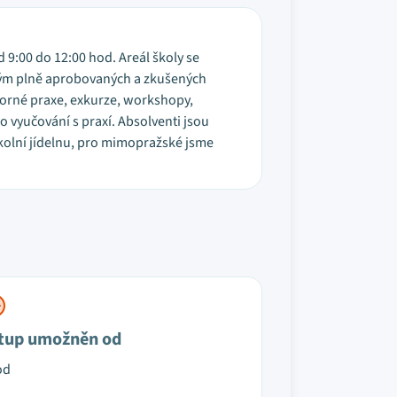
d 9:00 do 12:00 hod. Areál školy se
 tým plně aprobovaných a zkušených
orné praxe, exkurze, workshopy,
o vyučování s praxí. Absolventi jsou
 školní jídelnu, pro mimopražské jsme
tup umožněn od
od