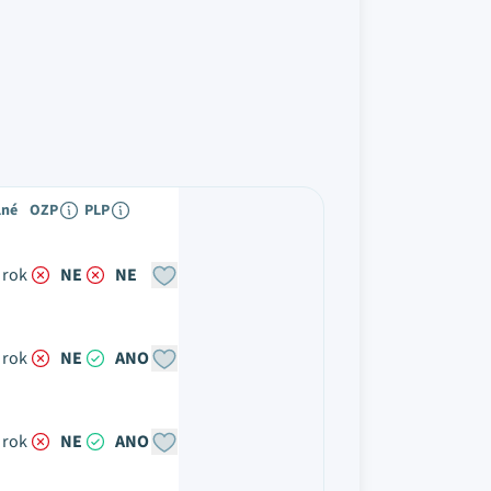
lné
OZP
PLP
 rok
NE
NE
 rok
NE
ANO
 rok
NE
ANO