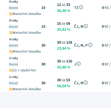
4 roky
12
ze
33
15
TZ
0
Kč /
Denní
36,36 %
Maturitní zkouška
4 roky
15
ze
59
15
ČJ, M
0
Kč /
Denní
25,42 %
Maturitní zkouška
4 roky
30
ze
128
30
ČJ, M, P
0
Kč /
Denní
23,44 %
Maturitní zkouška
3 roky
30
ze
116
30
J
0
Kč /
Denní
25,86 %
ZZ + výuční list
2 roky
30
ze
53
30
ČJ, M
0
Kč /
Denní
56,60 %
Maturitní zkouška