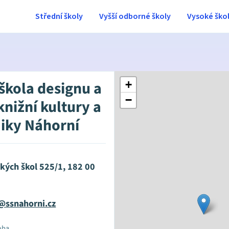
Střední školy
Vyšší odborné školy
Vysoké ško
 škola designu a
+
−
knižní kultury a
iky Náhorní
kých škol 525/1, 182 00
@ssnahorni.cz
oba