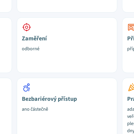
Zaměření
Př
odborné
pří
Bezbariérový přístup
Pr
ano částečně
ada
veř
ple
dny