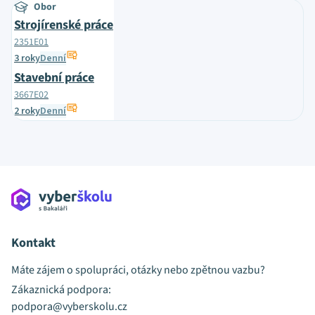
Obor
Strojírenské práce
2351E01
3 roky
Denní
Stavební práce
3667E02
2 roky
Denní
Kontakt
Máte zájem o spolupráci, otázky nebo zpětnou vazbu?
Zákaznická podpora:
podpora@vyberskolu.cz