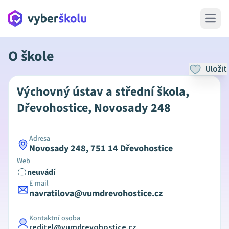
Open 
O škole
Uložit
Výchovný ústav a střední škola,
Dřevohostice, Novosady 248
Adresa
Novosady 248, 751 14 Dřevohostice
Web
neuvádí
E-mail
navratilova@vumdrevohostice.cz
Kontaktní osoba
reditel@vumdrevohostice.cz