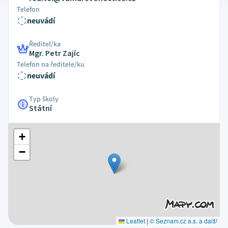
Telefon
neuvádí
Ředitel/ka
Mgr. Petr Zajíc
Telefon na ředitele/ku
neuvádí
Typ školy
Státní
+
−
Leaflet
|
© Seznam.cz a.s. a další