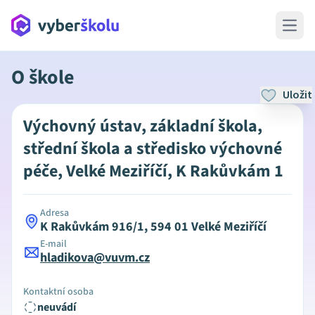
Open 
O škole
Uložit
Výchovný ústav, základní škola,
střední škola a středisko výchovné
péče, Velké Meziříčí, K Rakůvkám 1
Adresa
K Rakůvkám 916/1, 594 01 Velké Meziříčí
E-mail
hladikova@vuvm.cz
Kontaktní osoba
neuvádí