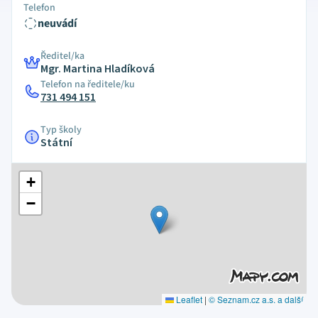
Telefon
neuvádí
Ředitel/ka
Mgr. Martina Hladíková
Telefon na ředitele/ku
731 494 151
Typ školy
Státní
+
−
Leaflet
|
© Seznam.cz a.s. a další