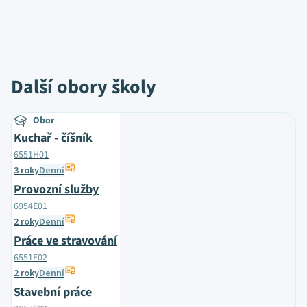
Další obory školy
Obor
Kuchař - číšník
6551H01
3 roky
Denní
Provozní služby
6954E01
2 roky
Denní
Práce ve stravování
6551E02
2 roky
Denní
Stavební práce