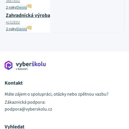
3667E02
2 roky
Denní
Zahradnická výroba
4152E02
2 roky
Denní
Kontakt
Máte zájem o spolupráci, otázky nebo zpětnou vazbu?
Zákaznická podpora:
podpora@vyberskolu.cz
Vyhledat