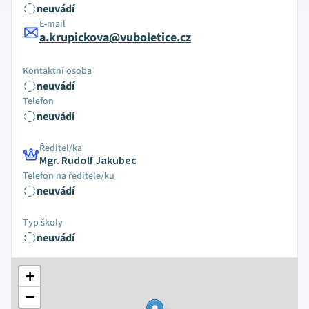
neuvádí
E-mail
a.krupickova@vuboletice.cz
Kontaktní osoba
neuvádí
Telefon
neuvádí
Ředitel/ka
Mgr. Rudolf Jakubec
Telefon na ředitele/ku
neuvádí
Typ školy
neuvádí
+
−