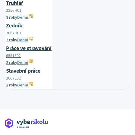
Truhlář
3356H01
3 roky
Denní
Zedník
3667H01
3 roky
Denní
Práce ve stravování
6551E02
2 roky
Denní
Stavební práce
3667E02
2 roky
Denní