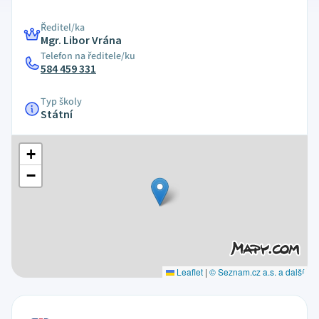
Ředitel/ka
Mgr. Libor Vrána
Telefon na ředitele/ku
584 459 331
Typ školy
Státní
+
−
Leaflet
|
© Seznam.cz a.s. a další