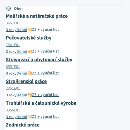
Obor
Malířské a natěračské práce
3657E01
ZZ + výuční list
3 roky
Denní
Pečovatelské služby
7541E01
ZZ + výuční list
3 roky
Denní
Stravovací a ubytovací služby
6551E01
ZZ + výuční list
3 roky
Denní
Strojírenské práce
2351E01
ZZ + výuční list
3 roky
Denní
Truhlářská a čalounická výroba
3356E01
ZZ + výuční list
3 roky
Denní
Zednické práce