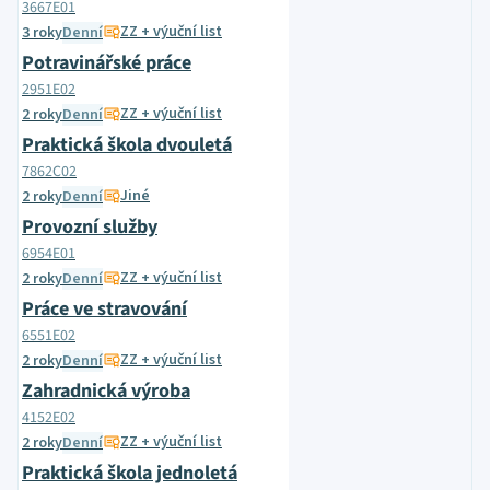
3667E01
ZZ + výuční list
3 roky
Denní
Potravinářské práce
2951E02
ZZ + výuční list
2 roky
Denní
Praktická škola dvouletá
7862C02
Jiné
2 roky
Denní
Provozní služby
6954E01
ZZ + výuční list
2 roky
Denní
Práce ve stravování
6551E02
ZZ + výuční list
2 roky
Denní
Zahradnická výroba
4152E02
ZZ + výuční list
2 roky
Denní
Praktická škola jednoletá