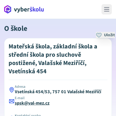
Open 
O škole
Uložit
Mateřská škola, základní škola a
střední škola pro sluchově
postižené, Valašské Meziříčí,
Vsetínská 454
Adresa
Vsetínská 454/53, 757 01 Valašské Meziříčí
E-mail
spsk@val-mez.cz
Kontaktní osoba