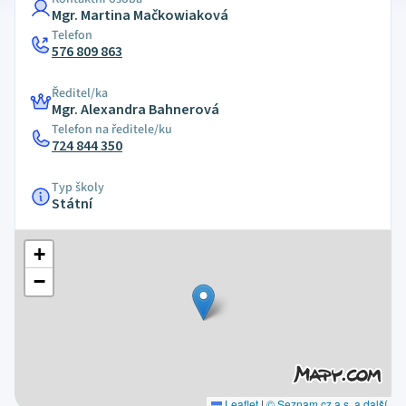
Mgr. Martina Mačkowiaková
Telefon
576 809 863
Ředitel/ka
Mgr. Alexandra Bahnerová
Telefon na ředitele/ku
724 844 350
Typ školy
Státní
+
−
Leaflet
|
© Seznam.cz a.s. a další