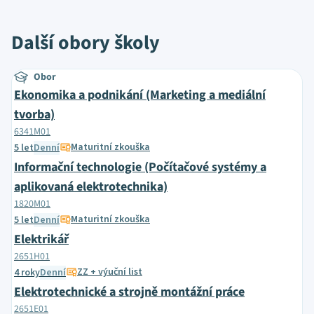
Další obory školy
Obor
Ekonomika a podnikání (Marketing a mediální
tvorba)
6341M01
Maturitní zkouška
5 let
Denní
Informační technologie (Počítačové systémy a
aplikovaná elektrotechnika)
1820M01
Maturitní zkouška
5 let
Denní
Elektrikář
2651H01
ZZ + výuční list
4 roky
Denní
Elektrotechnické a strojně montážní práce
2651E01