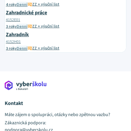
ZZ + výuční list
4 roky
Denní
Zahradnické práce
4152E01
ZZ + výuční list
3 roky
Denní
Zahradník
4152H01
ZZ + výuční list
3 roky
Denní
Kontakt
Máte zájem o spolupráci, otázky nebo zpětnou vazbu?
Zákaznická podpora:
podpora@vyberskolu.cz