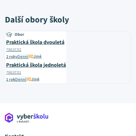
Další obory školy
Obor
Praktická škola dvouletá
7862C02
Jiné
2 roky
Denní
Praktická škola jednoletá
7862C01
Jiné
1 rok
Denní