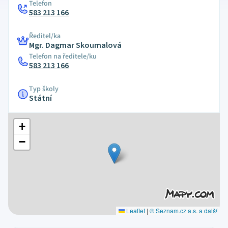
Telefon
583 213 166
Ředitel/ka
Mgr. Dagmar Skoumalová
Telefon na ředitele/ku
583 213 166
Typ školy
Státní
+
−
Leaflet
|
© Seznam.cz a.s. a další