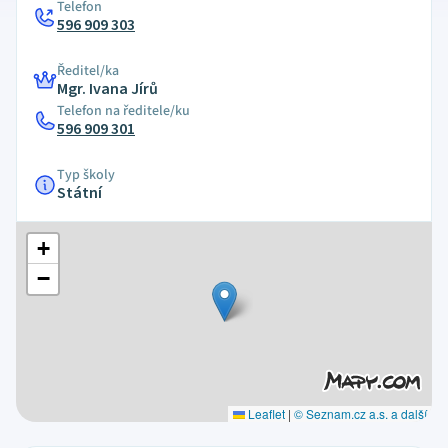
Telefon
596 909 303
Ředitel/ka
Mgr. Ivana Jírů
Telefon na ředitele/ku
596 909 301
Typ školy
Státní
+
−
Leaflet
|
© Seznam.cz a.s. a další