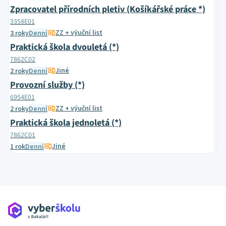
Zpracovatel přírodních pletiv (Košíkářské práce *)
3358E01
ZZ + výuční list
3 roky
Denní
Praktická škola dvouletá (*)
7862C02
Jiné
2 roky
Denní
Provozní služby (*)
6954E01
ZZ + výuční list
2 roky
Denní
Praktická škola jednoletá (*)
7862C01
Jiné
1 rok
Denní