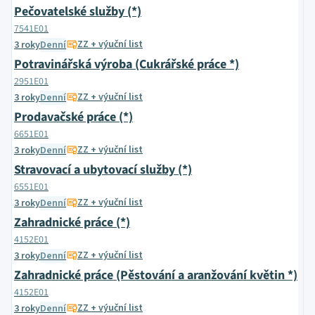
Pečovatelské služby (*)
7541E01
ZZ + výuční list
3 roky
Denní
Potravinářská výroba (Cukrářské práce *)
2951E01
ZZ + výuční list
3 roky
Denní
Prodavačské práce (*)
6651E01
ZZ + výuční list
3 roky
Denní
Stravovací a ubytovací služby (*)
6551E01
ZZ + výuční list
3 roky
Denní
Zahradnické práce (*)
4152E01
ZZ + výuční list
3 roky
Denní
Zahradnické práce (Pěstování a aranžování květin *)
4152E01
ZZ + výuční list
3 roky
Denní