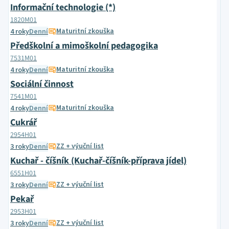
Informační technologie (*)
1820M01
Maturitní zkouška
4 roky
Denní
Předškolní a mimoškolní pedagogika
7531M01
Maturitní zkouška
4 roky
Denní
Sociální činnost
7541M01
Maturitní zkouška
4 roky
Denní
Cukrář
2954H01
ZZ + výuční list
3 roky
Denní
Kuchař - číšník (Kuchař-číšník-příprava jídel)
6551H01
ZZ + výuční list
3 roky
Denní
Pekař
2953H01
ZZ + výuční list
3 roky
Denní