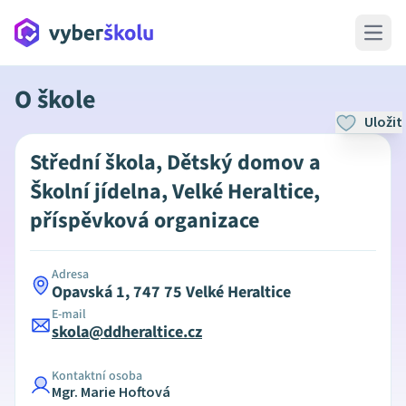
Open 
O škole
Uložit
Střední škola, Dětský domov a
Školní jídelna, Velké Heraltice,
příspěvková organizace
Adresa
Opavská 1, 747 75 Velké Heraltice
E-mail
skola@ddheraltice.cz
Kontaktní osoba
Mgr. Marie Hoftová