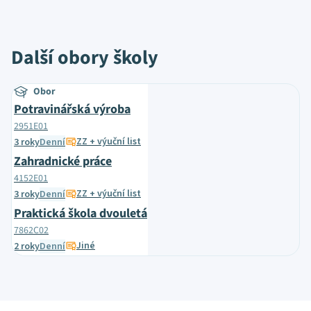
Další obory školy
Obor
Potravinářská výroba
2951E01
ZZ + výuční list
3 roky
Denní
Zahradnické práce
4152E01
ZZ + výuční list
3 roky
Denní
Praktická škola dvouletá
7862C02
Jiné
2 roky
Denní