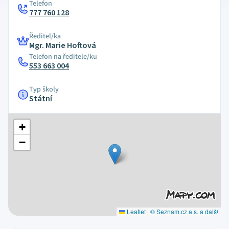
Telefon
777 760 128
Ředitel/ka
Mgr. Marie Hoftová
Telefon na ředitele/ku
553 663 004
Typ školy
Státní
+
−
Leaflet
|
© Seznam.cz a.s. a další