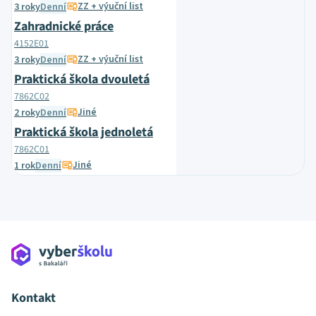
ZZ + výuční list
3 roky
Denní
Zahradnické práce
4152E01
ZZ + výuční list
3 roky
Denní
Praktická škola dvouletá
7862C02
Jiné
2 roky
Denní
Praktická škola jednoletá
7862C01
Jiné
1 rok
Denní
Kontakt