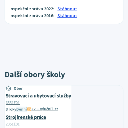
Inspekční zpráva 2022:
Stáhnout
Inspekční zpráva 2016:
Stáhnout
Další obory školy
Obor
Stravovací a ubytovací služby
6551E01
ZZ + výuční list
3 roky
Denní
Strojírenské práce
2351E01