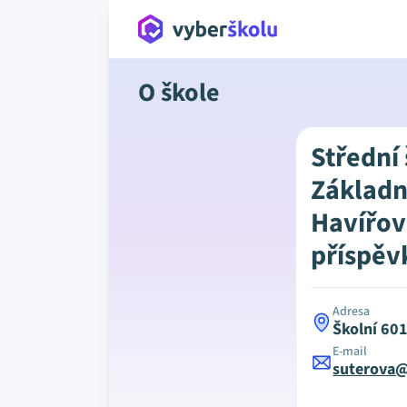
O škole
Střední 
Základn
Havířo
příspěv
Adresa
Školní 601
E-mail
suterova@