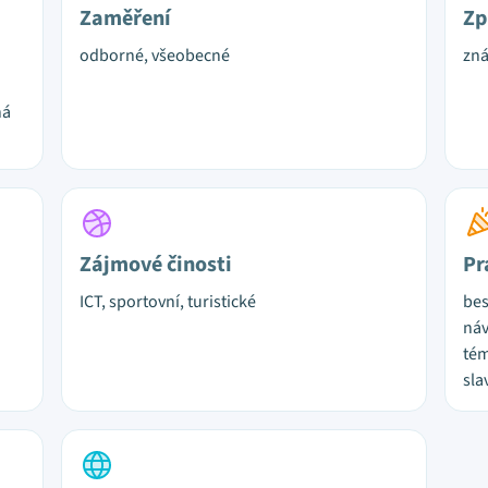
Zaměření
Zp
odborné, všeobecné
zná
ná
Zájmové činosti
Pr
ICT, sportovní, turistické
bes
náv
tém
sla