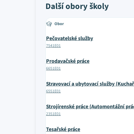
Další obory školy
Obor
Pečovatelské služby
7541E01
Prodavačské práce
6651E01
Stravovací a ubytovací služby (Kuchař
6551E01
Strojírenské práce (Automontážní prá
2351E01
Tesařské práce