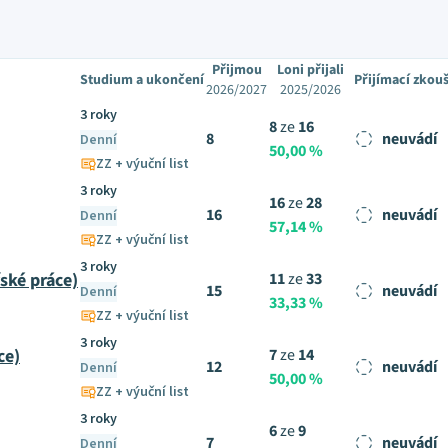
Přijmou
Loni přijali
Studium a ukončení
Přijímací zkou
2026/2027
2025/2026
3 roky
8
ze
16
8
neuvádí
Denní
50,00 %
ZZ + výuční list
3 roky
16
ze
28
16
neuvádí
Denní
57,14 %
ZZ + výuční list
3 roky
ské práce)
11
ze
33
15
neuvádí
Denní
33,33 %
ZZ + výuční list
3 roky
ce)
7
ze
14
12
neuvádí
Denní
50,00 %
ZZ + výuční list
3 roky
6
ze
9
7
neuvádí
Denní