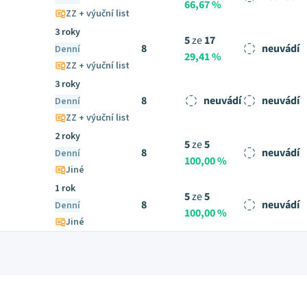
66,67 %
ZZ + výuční list
3 roky
5
ze
17
8
neuvádí
Denní
29,41 %
ZZ + výuční list
3 roky
8
neuvádí
neuvádí
Denní
ZZ + výuční list
2 roky
5
ze
5
8
neuvádí
Denní
100,00 %
Jiné
1 rok
5
ze
5
8
neuvádí
Denní
100,00 %
Jiné