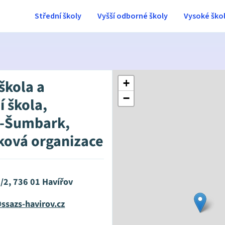
Střední školy
Vyšší odborné školy
Vysoké ško
škola a
+
−
í škola,
v-Šumbark,
ková organizace
/2, 736 01 Havířov
ssazs-havirov.cz