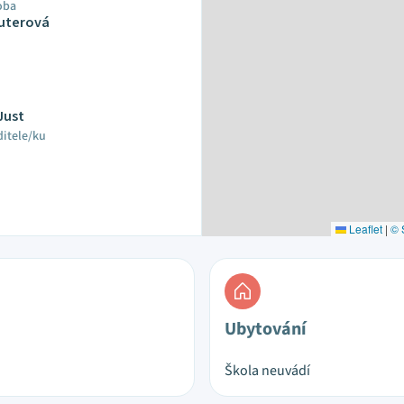
oba
Šuterová
Just
ditele/ku
Leaflet
|
© 
Ubytování
Škola neuvádí