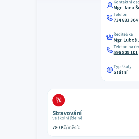
Kontaktní os
Mgr. Jana 
Telefon
734 883 304
Ředitel/ka
Mgr. Luboš 
Telefon na ře
596 809 101
Typ školy
Státní
Stravování
ve školní jídelně
780
Kč/měsíc