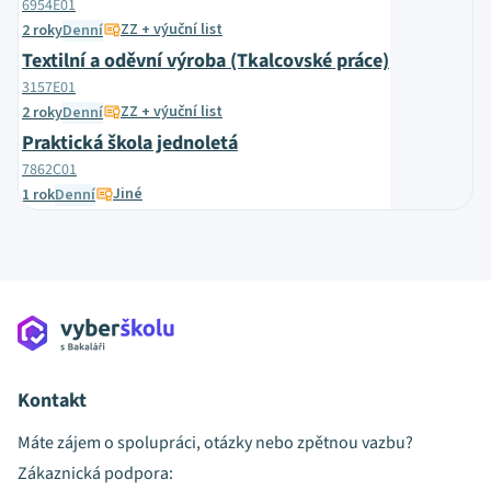
6954E01
ZZ + výuční list
2 roky
Denní
Textilní a oděvní výroba (Tkalcovské práce)
3157E01
ZZ + výuční list
2 roky
Denní
Praktická škola jednoletá
7862C01
Jiné
1 rok
Denní
Kontakt
Máte zájem o spolupráci, otázky nebo zpětnou vazbu?
Zákaznická podpora: