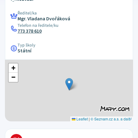
Ředitel/ka
Mgr. Vladana Dvořáková
Telefon na ředitele/ku
773 378 610
Typ školy
Státní
+
−
Leaflet
|
© Seznam.cz a.s. a další