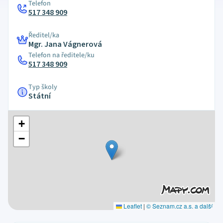
Telefon
517 348 909
Ředitel/ka
Mgr. Jana Vágnerová
Telefon na ředitele/ku
517 348 909
Typ školy
Státní
+
−
Leaflet
|
© Seznam.cz a.s. a další