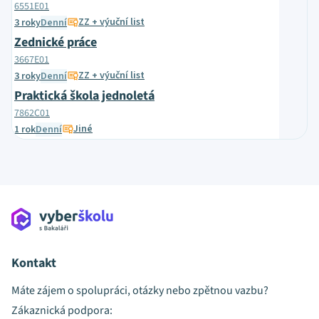
6551E01
ZZ + výuční list
3 roky
Denní
Zednické práce
3667E01
ZZ + výuční list
3 roky
Denní
Praktická škola jednoletá
7862C01
Jiné
1 rok
Denní
Kontakt
Máte zájem o spolupráci, otázky nebo zpětnou vazbu?
Zákaznická podpora: