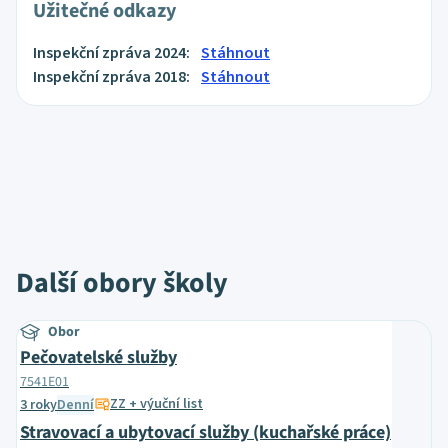
Užitečné odkazy
Inspekční zpráva 2024:
Stáhnout
Inspekční zpráva 2018:
Stáhnout
Další obory školy
Obor
Pečovatelské služby
7541E01
ZZ + výuční list
3 roky
Denní
Stravovací a ubytovací služby (kuchařské práce)