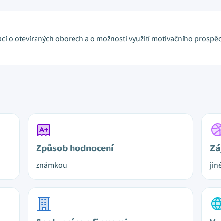
mací o otevíraných oborech a o možnosti využití motivačního pro
Způsob hodnocení
Zá
známkou
jin