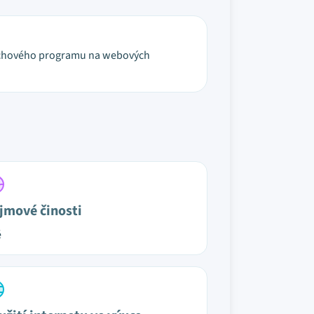
spěchového programu na webových
jmové činosti
é