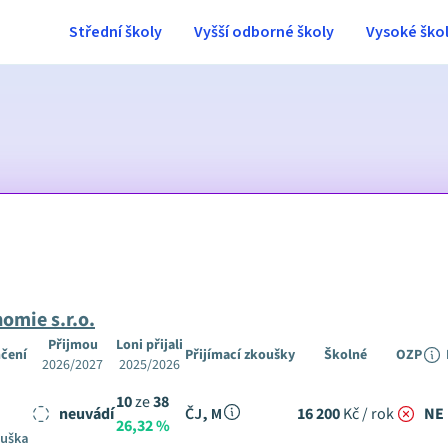
Střední školy
Vyšší odborné školy
Vysoké ško
omie s.r.o.
Přijmou
Loni přijali
čení
Přijímací zkoušky
Školné
OZP
2026/2027
2025/2026
10
ze
38
neuvádí
ČJ, M
16 200
Kč / rok
NE
26,32 %
ouška