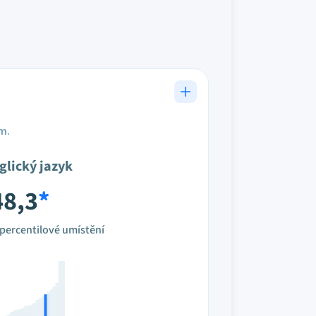
em.
glický jazyk
48,3
*
percentilové umístění