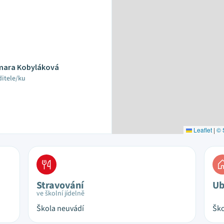
mara Kobyláková
ditele/ku
Leaflet
|
© 
Stravování
Ub
ve školní jídelně
Škola neuvádí
Ško