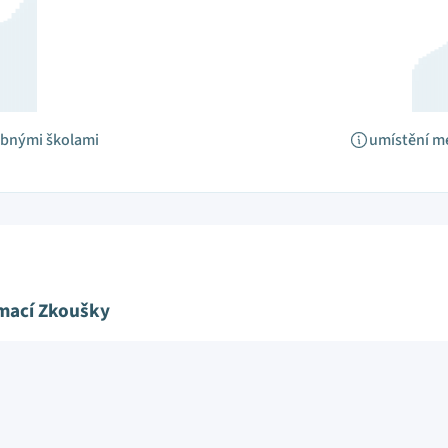
obnými školami
umístění m
ímací Zkoušky