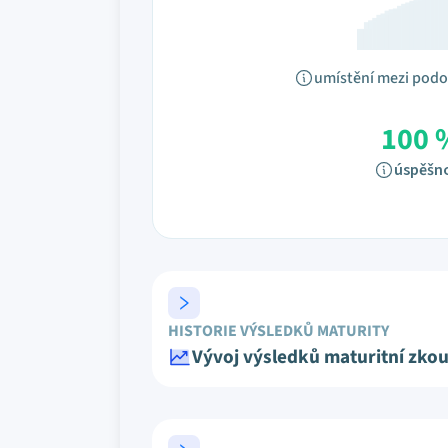
umístění mezi pod
100 
úspěšn
HISTORIE VÝSLEDKŮ MATURITY
Vývoj výsledků maturitní zko