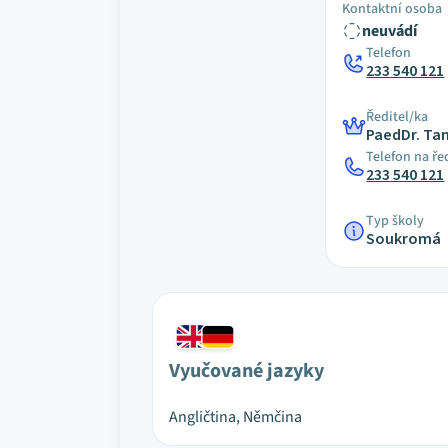
Kontaktní osoba
neuvádí
Telefon
233 540 121
Ředitel/ka
PaedDr. Ta
Telefon na ře
233 540 121
Typ školy
Soukromá
Vyučované jazyky
Angličtina, Němčina