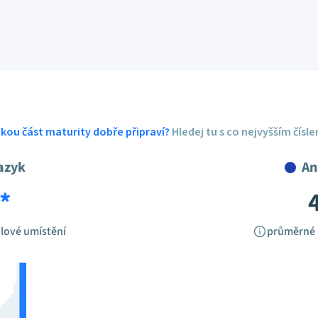
ickou část maturity dobře připraví?
Hledej tu s co nejvyšším čísl
azyk
An
*
lové umístění
průměrné 