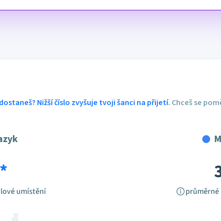
dostaneš? Nižší číslo zvyšuje tvoji šanci na přijetí.
Chceš se pomě
azyk
M
*
lové umístění
průměrné 