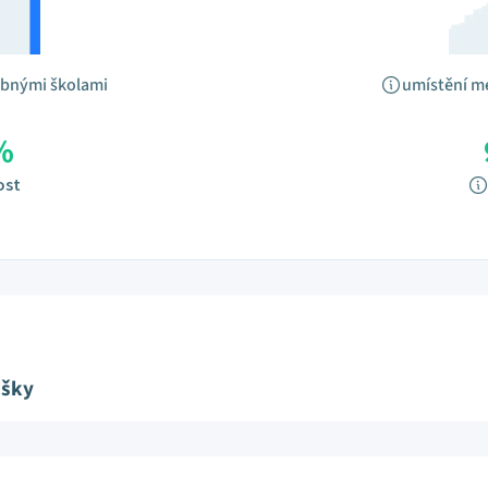
obnými školami
umístění m
%
ost
ušky