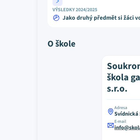
VÝSLEDKY 2024/2025
Jako druhý předmět si žáci vo
O škole
Soukrom
škola g
s.r.o.
Adresa
Svídnická
E-mail
info@skol