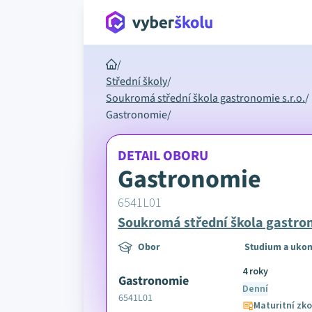
/
Střední školy
/
Soukromá střední škola gastronomie s.r.o.
/
Gastronomie
/
DETAIL OBORU
Gastronomie
6541L01
Soukromá střední škola gastron
Obor
Studium a ukon
4 roky
Gastronomie
Denní
6541L01
Maturitní zk