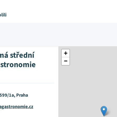
lili
á střední
+
−
astronomie
 599/1a, Praha
agastronomie.cz