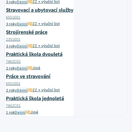
ZZ + výuční list
3 roky
Denní
Stravovací a ubytovací služby
6551E01
ZZ + výuční list
3 roky
Denní
Strojírenské práce
2351E01
ZZ + výuční list
3 roky
Denní
Praktická škola dvouletá
7862C02
Jiné
2 roky
Denní
Práce ve stravování
6551E02
ZZ + výuční list
2 roky
Denní
Praktická škola jednoletá
7862C01
Jiné
1 rok
Denní