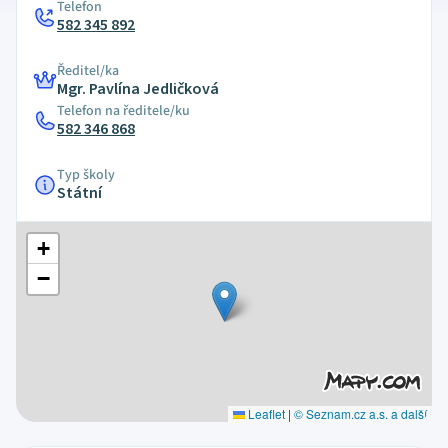
Telefon
582 345 892
Ředitel/ka
Mgr. Pavlína Jedličková
Telefon na ředitele/ku
582 346 868
Typ školy
Státní
+
−
Leaflet
|
© Seznam.cz a.s. a další