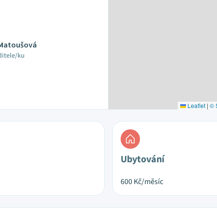
 Matoušová
ditele/ku
Leaflet
|
© 
Ubytování
600
Kč/měsíc