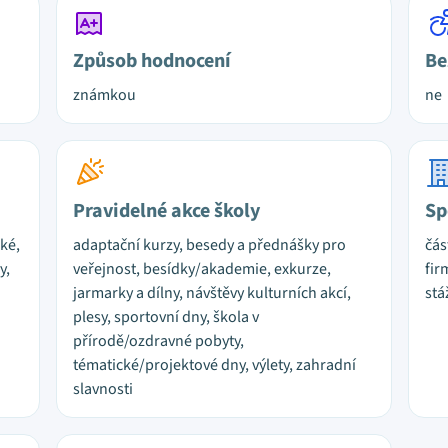
Způsob hodnocení
Be
známkou
ne
Pravidelné akce školy
Sp
cké,
adaptační kurzy, besedy a přednášky pro
čás
y,
veřejnost, besídky/akademie, exkurze,
fir
jarmarky a dílny, návštěvy kulturních akcí,
stá
plesy, sportovní dny, škola v
přírodě/ozdravné pobyty,
tématické/projektové dny, výlety, zahradní
slavnosti