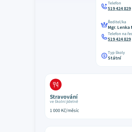
Telefon
519 424 829
Ředitel/ka
Mgr. Lenka
Telefon na ře
519 424 829
Typ školy
Státní
Stravování
ve školní jídelně
1 000
Kč/měsíc