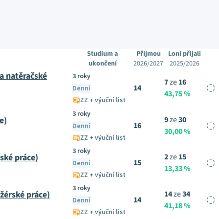
Studium a
Přijmou
Loni přijali
ukončení
2026/2027
2025/2026
 a natěračské
3 roky
7
ze
16
14
Denní
43,75 %
ZZ + výuční list
3 roky
e)
9
ze
30
16
Denní
30,00 %
ZZ + výuční list
3 roky
ské práce)
2
ze
15
15
Denní
13,33 %
ZZ + výuční list
3 roky
žérské práce)
14
ze
34
14
Denní
41,18 %
ZZ + výuční list