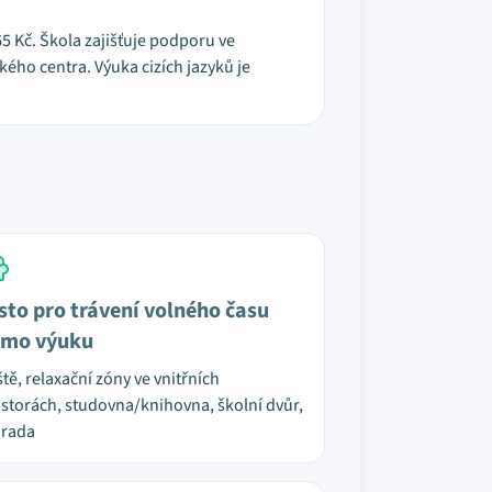
5 Kč. Škola zajišťuje podporu ve
ho centra. Výuka cizích jazyků je
sto pro trávení volného času
mo výuku
ště, relaxační zóny ve vnitřních
storách, studovna/knihovna, školní dvůr,
hrada