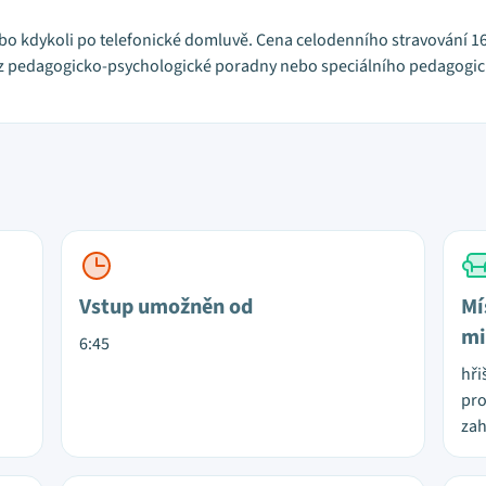
ebo kdykoli po telefonické domluvě. Cena celodenního stravování 16
 pedagogicko-psychologické poradny nebo speciálního pedagogické
Vstup umožněn od
Mí
mi
6:45
hři
pro
za