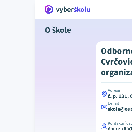
O škole
Odborné
Cvrčovi
organiz
Adresa
č. p. 131,
E-mail
skola@ouc
Kontaktní os
Andrea Ráč