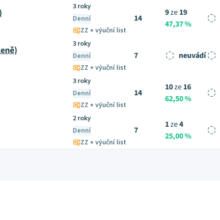
3 roky
)
9
ze
19
14
Denní
47,37 %
ZZ + výuční list
3 roky
leně)
7
neuvádí
Denní
ZZ + výuční list
3 roky
10
ze
16
14
Denní
62,50 %
ZZ + výuční list
2 roky
1
ze
4
7
Denní
25,00 %
ZZ + výuční list