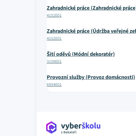
Zahradnické práce (Zahradnické práce
4152E01
Zahradnické práce (Údržba veřejné ze
4152E01
Šití oděvů (Módní dekoratér)
3159E01
Provozní služby (Provoz domácnosti)
6954E01