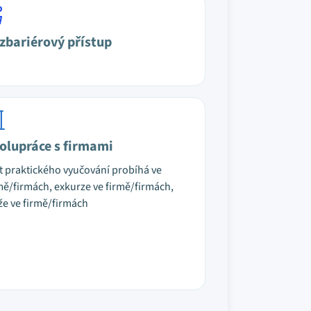
zbariérový přístup
olupráce s firmami
t praktického vyučování probíhá ve
mě/firmách, exkurze ve firmě/firmách,
že ve firmě/firmách