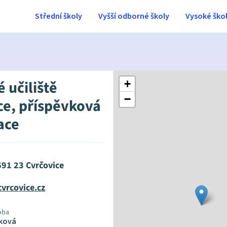
Střední školy
Vyšší odborné školy
Vysoké ško
 učiliště
+
−
ce, příspěvková
ace
 691 23 Cvrčovice
vrcovice.cz
oba
ková