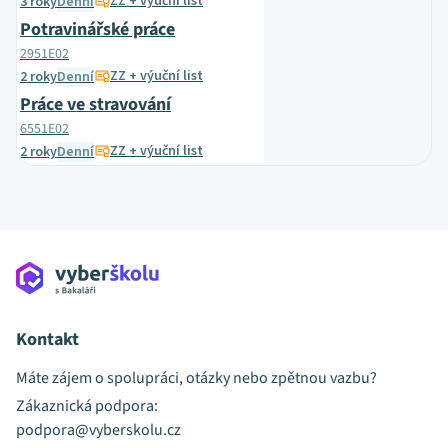
ZZ + výuční list
3 roky
Denní
Potravinářské práce
2951E02
ZZ + výuční list
2 roky
Denní
Práce ve stravování
6551E02
ZZ + výuční list
2 roky
Denní
Kontakt
Máte zájem o spolupráci, otázky nebo zpětnou vazbu?
Zákaznická podpora:
podpora@vyberskolu.cz