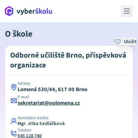
Open 
O škole
Uložit
Odborné učiliště Brno, příspěvková
organizace
Adresa
Lomená 530/44, 617 00 Brno
E-mail
sekretariat@oulomena.cz
Kontaktní osoba
Mgr. Jitka Sedláčková
Telefon
545 128 740