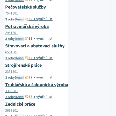
3 roky
Denní
Pečovatelské služby
7541E01
ZZ + výuční list
3 roky
Denní
Potravinářská výroba
2951E01
ZZ + výuční list
3 roky
Denní
Stravovací a ubytovací služby
6551E01
ZZ + výuční list
3 roky
Denní
Strojírenské práce
2351E01
ZZ + výuční list
3 roky
Denní
Truhlářská a čalounická výroba
3356E01
ZZ + výuční list
3 roky
Denní
Zednické práce
3667E01