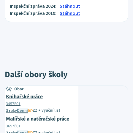
Inspekční zpráva 2024:
Stáhnout
Inspekční zpráva 2019:
Stáhnout
Další obory školy
Obor
Knihařské práce
3457E01
ZZ + výuční list
3 roky
Denní
Malířské a natěračské práce
3657E01
ZZ + výuční list