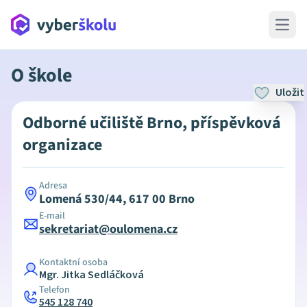
Open 
O škole
Uložit
Odborné učiliště Brno, příspěvková
organizace
Adresa
Lomená 530/44, 617 00 Brno
E-mail
sekretariat@oulomena.cz
Kontaktní osoba
Mgr. Jitka Sedláčková
Telefon
545 128 740