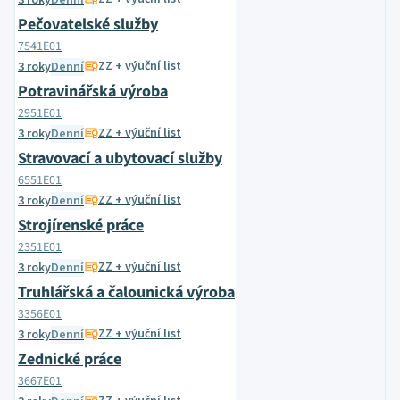
3 roky
Denní
Pečovatelské služby
7541E01
ZZ + výuční list
3 roky
Denní
Potravinářská výroba
2951E01
ZZ + výuční list
3 roky
Denní
Stravovací a ubytovací služby
6551E01
ZZ + výuční list
3 roky
Denní
Strojírenské práce
2351E01
ZZ + výuční list
3 roky
Denní
Truhlářská a čalounická výroba
3356E01
ZZ + výuční list
3 roky
Denní
Zednické práce
3667E01