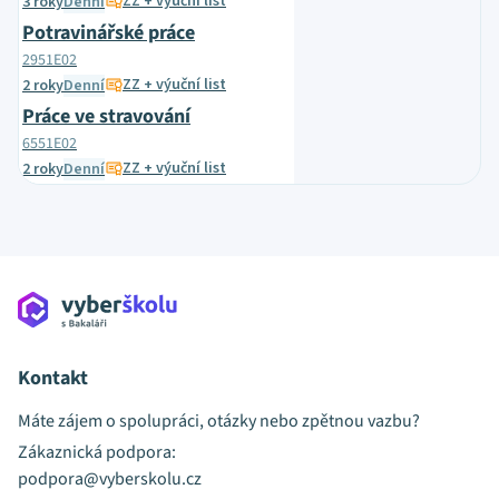
ZZ + výuční list
3 roky
Denní
Potravinářské práce
2951E02
ZZ + výuční list
2 roky
Denní
Práce ve stravování
6551E02
ZZ + výuční list
2 roky
Denní
Kontakt
Máte zájem o spolupráci, otázky nebo zpětnou vazbu?
Zákaznická podpora:
podpora@vyberskolu.cz