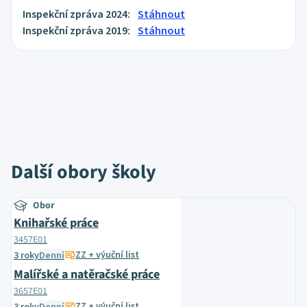
Inspekční zpráva 2024:
Stáhnout
Inspekční zpráva 2019:
Stáhnout
Další obory školy
Obor
Knihařské práce
3457E01
ZZ + výuční list
3 roky
Denní
Malířské a natěračské práce
3657E01
ZZ + výuční list