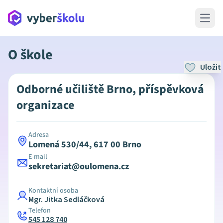
Open 
O škole
Uložit
Odborné učiliště Brno, příspěvková
organizace
Adresa
Lomená 530/44, 617 00 Brno
E-mail
sekretariat@oulomena.cz
Kontaktní osoba
Mgr. Jitka Sedláčková
Telefon
545 128 740