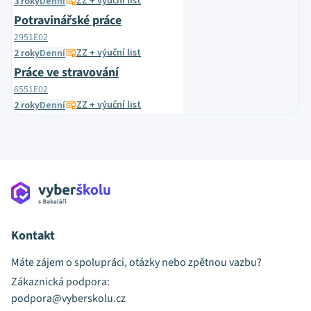
ZZ + výuční list
3 roky
Denní
Potravinářské práce
2951E02
ZZ + výuční list
2 roky
Denní
Práce ve stravování
6551E02
ZZ + výuční list
2 roky
Denní
Kontakt
Máte zájem o spolupráci, otázky nebo zpětnou vazbu?
Zákaznická podpora:
podpora@vyberskolu.cz