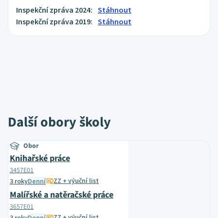
Inspekční zpráva 2024:
Stáhnout
Inspekční zpráva 2019:
Stáhnout
Další obory školy
Obor
Knihařské práce
3457E01
ZZ + výuční list
3 roky
Denní
Malířské a natěračské práce
3657E01
ZZ + výuční list