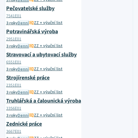
3 roky
Denní
Pečovatelské služby
7541E01
ZZ + výuční list
3 roky
Denní
Potravinářská výroba
2951E01
ZZ + výuční list
3 roky
Denní
Stravovací a ubytovací služby
6551E01
ZZ + výuční list
3 roky
Denní
Strojírenské práce
2351E01
ZZ + výuční list
3 roky
Denní
Truhlářská a čalounická výroba
3356E01
ZZ + výuční list
3 roky
Denní
Zednické práce
3667E01